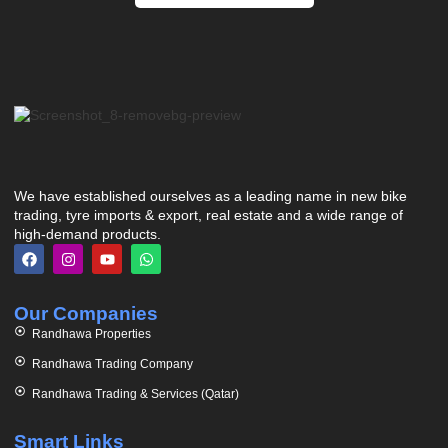
We have established ourselves as a leading name in new bike
trading, tyre imports & export, real estate and a wide range of
high-demand products.
Our Companies
Randhawa Properties
Randhawa Trading Company
Randhawa Trading & Services (Qatar)
Smart Links