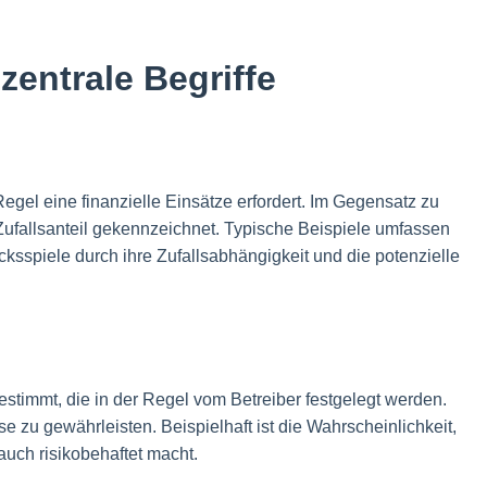
zentrale Begriffe
egel eine finanzielle Einsätze erfordert. Im Gegensatz zu
Zufallsanteil gekennzeichnet. Typische Beispiele umfassen
cksspiele durch ihre Zufallsabhängigkeit und die potenzielle
estimmt, die in der Regel vom Betreiber festgelegt werden.
u gewährleisten. Beispielhaft ist die Wahrscheinlichkeit,
uch risikobehaftet macht.