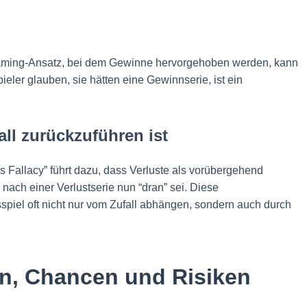
 Framing-Ansatz, bei dem Gewinne hervorgehoben werden, kann
er glauben, sie hätten eine Gewinnserie, ist ein
ll zurückzuführen ist
 Fallacy” führt dazu, dass Verluste als vorübergehend
ach einer Verlustserie nun “dran” sei. Diese
spiel oft nicht nur vom Zufall abhängen, sondern auch durch
en, Chancen und Risiken