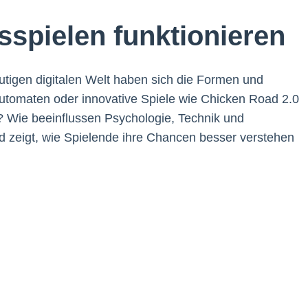
sspielen funktionieren
eutigen digitalen Welt haben sich die Formen und
automaten oder innovative Spiele wie Chicken Road 2.0
n? Wie beeinflussen Psychologie, Technik und
d zeigt, wie Spielende ihre Chancen besser verstehen