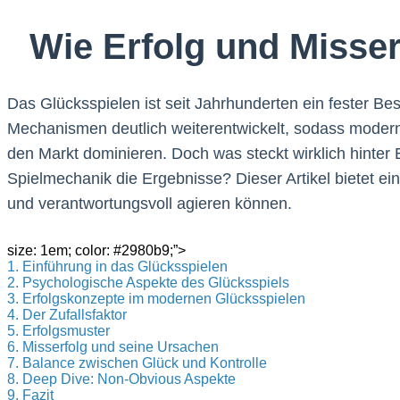
Wie Erfolg und Misser
Das Glücksspielen ist seit Jahrhunderten ein fester Be
Mechanismen deutlich weiterentwickelt, sodass moderne
den Markt dominieren. Doch was steckt wirklich hinter
Spielmechanik die Ergebnisse? Dieser Artikel bietet e
und verantwortungsvoll agieren können.
size: 1em; color: #2980b9;”>
1. Einführung in das Glücksspielen
2. Psychologische Aspekte des Glücksspiels
3. Erfolgskonzepte im modernen Glücksspielen
4. Der Zufallsfaktor
5. Erfolgsmuster
6. Misserfolg und seine Ursachen
7. Balance zwischen Glück und Kontrolle
8. Deep Dive: Non-Obvious Aspekte
9. Fazit