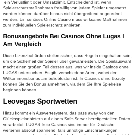
ein Verlustlimit oder Umsatzlimit. Entscheidend ist, wenn
Spielerschutzmaßnahmen freiwillig von jedem Spieler umgesetzt
werden können darüber hinaus nicht übergreifend angeordnet
werden. Ein seriöses Online Casino muss wirksame Maßnahmen
zum individuellen Spielerschutz anbieten.
Bonusangebote Bei Casinos Ohne Lugas I
Am Vergleich
Diese Lizenzbehörden stellen sicher, dass Regeln eingehalten sein,
um die Sicherheit der Spieler über gewährleisten. Die Spielauswahl
macht einen großen Teil dessen aus, was wir inside Casinos ohne
LUGAS untersuchen. Es gibt verschiedene Arten, wobei der
Willkommensbonus am beliebtesten ist. In Casinos ohne Beauty
können Sie den Bonus annehmen, via dem Sie Ihre Spielreise
beginnen können.
Leovegas Sportwetten
Hinzu kommt ein Auswertesystem, das pass away von den
Glücksspielanbietern auf einem Safe-Server bereitgestellten Daten
verarbeitet. LUGAS-freie Casinos sind immer für Deutsche
weiterhin absolut spannend, falls unnötige Einschränkungen