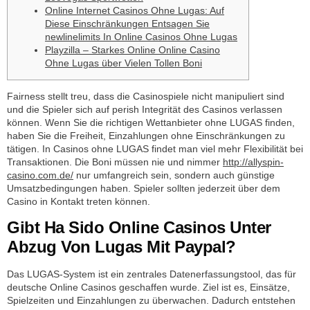
Online Internet Casinos Ohne Lugas: Auf
Diese Einschränkungen Entsagen Sie
newlinelimits In Online Casinos Ohne Lugas
Playzilla – Starkes Online Online Casino
Ohne Lugas über Vielen Tollen Boni
Fairness stellt treu, dass die Casinospiele nicht manipuliert sind
und die Spieler sich auf perish Integrität des Casinos verlassen
können. Wenn Sie die richtigen Wettanbieter ohne LUGAS finden,
haben Sie die Freiheit, Einzahlungen ohne Einschränkungen zu
tätigen. In Casinos ohne LUGAS findet man viel mehr Flexibilität bei
Transaktionen. Die Boni müssen nie und nimmer
http://allyspin-
casino.com.de/
nur umfangreich sein, sondern auch günstige
Umsatzbedingungen haben. Spieler sollten jederzeit über dem
Casino in Kontakt treten können.
Gibt Ha Sido Online Casinos Unter
Abzug Von Lugas Mit Paypal?
Das LUGAS-System ist ein zentrales Datenerfassungstool, das für
deutsche Online Casinos geschaffen wurde. Ziel ist es, Einsätze,
Spielzeiten und Einzahlungen zu überwachen. Dadurch entstehen