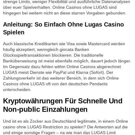
strenge Limits, weniger Flexibilität und ausführliche Datenanalysen
über euer Spielverhalten. Online Casinos ohne LUGAS sind
hingegen bei weitem nicht an diese starren Vorgaben gebunden.
Anleitung: So Einfach Ohne Lugas Casino
Spielen
Auch klassische Kreditkarten wie Visa sowie Mastercard werden
häufig akzeptiert, wenngleich giocata Banken
Glücksspieltransaktionen blockieren. Die traditionelle
Banküberweisung ist meist ebenfalls möglich, dauert jedoch länger.
Im Gegensatz dazu fehlen within Online Casinos abgerechnet
LUGAS meist Dienste wie PayPal und Klarna (Sofort). Der
Zahlungsverkehr ist das weiterer Bereich, in dem sich Online
Casinos ohne LUGAS oft von den deutschen Pendants
unterscheiden.
Kryptowährungen Für Schnelle Und
Non-public Einzahlungen
Und ist es als Zocker aus Deutschland legitimate, in einem Online
casino ohne LUGAS Restriction zu spielen? Die Antworten auf die
und einige sonstige Fragen – na wie man das LUGAS Limit