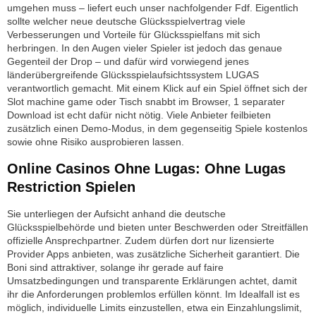
umgehen muss – liefert euch unser nachfolgender Fdf. Eigentlich
sollte welcher neue deutsche Glücksspielvertrag viele
Verbesserungen und Vorteile für Glücksspielfans mit sich
herbringen. In den Augen vieler Spieler ist jedoch das genaue
Gegenteil der Drop – und dafür wird vorwiegend jenes
länderübergreifende Glücksspielaufsichtssystem LUGAS
verantwortlich gemacht. Mit einem Klick auf ein Spiel öffnet sich der
Slot machine game oder Tisch snabbt im Browser, 1 separater
Download ist echt dafür nicht nötig. Viele Anbieter feilbieten
zusätzlich einen Demo-Modus, in dem gegenseitig Spiele kostenlos
sowie ohne Risiko ausprobieren lassen.
Online Casinos Ohne Lugas: Ohne Lugas
Restriction Spielen
Sie unterliegen der Aufsicht anhand die deutsche
Glücksspielbehörde und bieten unter Beschwerden oder Streitfällen
offizielle Ansprechpartner. Zudem dürfen dort nur lizensierte
Provider Apps anbieten, was zusätzliche Sicherheit garantiert. Die
Boni sind attraktiver, solange ihr gerade auf faire
Umsatzbedingungen und transparente Erklärungen achtet, damit
ihr die Anforderungen problemlos erfüllen könnt. Im Idealfall ist es
möglich, individuelle Limits einzustellen, etwa ein Einzahlungslimit,