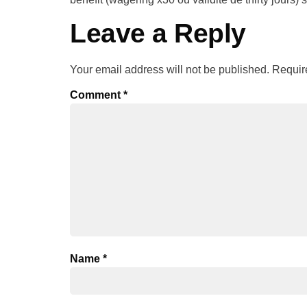
Leave a Reply
Your email address will not be published.
Requir
Comment
*
Name
*