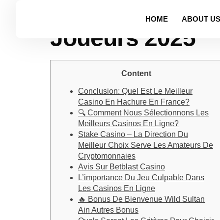
Meilleur Casino
HOME
ABOUT U
Joueurs 2025
Content
Conclusion: Quel Est Le Meilleur
Casino En Hachure En France?
🔍 Comment Nous Sélectionnons Les
Meilleurs Casinos En Ligne?
Stake Casino – La Direction Du
Meilleur Choix Serve Les Amateurs De
Cryptomonnaies
Avis Sur Betblast Casino
L’importance Du Jeu Culpable Dans
Les Casinos En Ligne
🔥 Bonus De Bienvenue Wild Sultan
Ain Autres Bonus