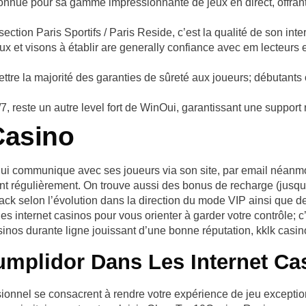
connue pour sa gamme impressionnante de jeux en direct, offra
ection Paris Sportifs / Paris Reside, c’est la qualité de son inte
x et visons à établir are generally confiance avec em lecteurs en
tre la majorité des garanties de sûreté aux joueurs; débutants o
/7, reste un autre level fort de WinOui, garantissant une support 
Casino
, qui communique avec ses joueurs via son site, par email néan
t régulièrement. On trouve aussi des bonus de recharge (jusqu
 selon l’évolution dans la direction du mode VIP ainsi que des
les internet casinos pour vous orienter à garder votre contrôle;
sinos durante ligne jouissant d’une bonne réputation, kklk casi
umplidor Dans Les Internet Ca
ionnel se consacrent à rendre votre expérience de jeu except