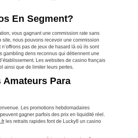
nos En Segment?
liation, vous gagnant une commission rate sans
eb site, nous pouvons recevoir une commission
’offrons pas de jeux de hasard là où ils sont
t les gambling dens reconnus qui détiennent une
 d’établissement. Les websites de casino français
 ainsi que de limiter leurs pertes.
es Amateurs Para
e bienvenue. Les promotions hebdomadaires
uvent gagner parfois des prix en liquidité réel.
.fr
les retraits rapides font de Lucky8 un casino