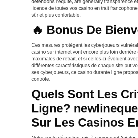
défendons l’équité, are generally transparence e
licence de toutes vos casino en trait francophone
sûr et plus confortable.
🔥 Bonus De Bienv
Ces mesures protègent les cyberjoueurs vulnérables
casino sur internet vont encore plus loin derriè
maximales de retrait, et si celles-ci évoluent ave
différentes caractéristiques de chaque site put v
ses cyberjoueurs, ce casino durante ligne propo
contrôle.
Quels Sont Les Cri
Ligne? newlineque
Sur Les Casinos E
Notre seule déception, mis à component Aviator, 