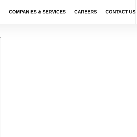
 En Segment Fiable: 
S
COMPANIES & SERVICES
CAREERS
CONTACT US