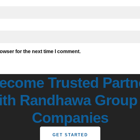
owser for the next time I comment.
ecome Trusted Partn
ith Randhawa Group 
Companies
GET STARTED