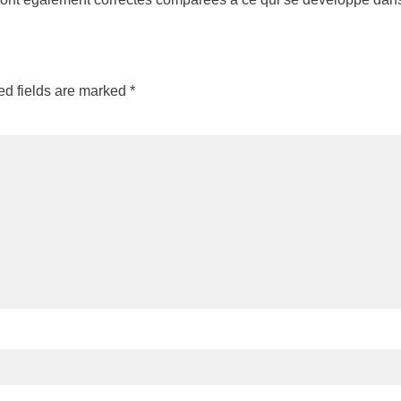
ed fields are marked
*