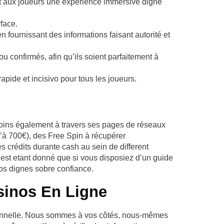
nt aux joueurs une expérience immersive digne
rface.
 fournissant des informations faisant autorité et
u confirmés, afin qu’ils soient parfaitement à
rapide et incisivo pour tous les joueurs.
moins également à travers ses pages de réseaux
’à 700€), des Free Spin à récupérer
 crédits durante cash au sein de different
 c’est etant donné que si vous disposiez d’un guide
nos dignes sobre confiance.
sinos En Ligne
ionnelle. Nous sommes à vos côtés, nous-mêmes