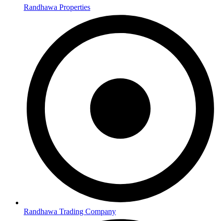
Randhawa Properties
Randhawa Trading Company