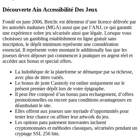
Découverte Ain Accessibilité Des Jeux
Fondé en june 2006, Betclic est détenteur d’une licence délivrée par
les autorités maltaises (MGA) aussi que par l’ANJ, ce qui garantit
une expérience sobre jeu sécurisée ainsi que légale. Lorsque vous
choisissez un gambling establishment en ligne gratuit sans
inscription, le dépôt minimum représente une considération
essencial. Il représente votre montant le additionally bas que les
joueurs devez déposer put commencer à pratiquer en argent réel et
accéder aux bonus et special offers.
La ludothèque de la plateforme se démarque par sa richesse,
avec plus de titres variés.
Le bonus de juste Casinoly est online uniquement sur le
présent premier dépôt lors de votre épigraphe.
Il peut être composé d’un bonus para rechargement, d’offres
promotionnelles ou encore para conditions avantageuses en
déambulant le site.
Elles offrent aux joueurs une myriade d’opportunités pour
tester leur chance ou affiner leur artwork du jeu.
Les options para paiement innovantes incluent
cryptomonnaies et méthodes classiques, sécurisées pendant un
cryptage SSL 256 bits.