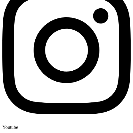
Youtube