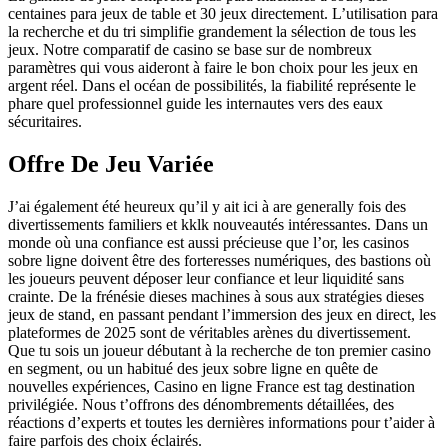
centaines para jeux de table et 30 jeux directement. L’utilisation para
la recherche et du tri simplifie grandement la sélection de tous les
jeux. Notre comparatif de casino se base sur de nombreux
paramètres qui vous aideront à faire le bon choix pour les jeux en
argent réel. Dans el océan de possibilités, la fiabilité représente le
phare quel professionnel guide les internautes vers des eaux
sécuritaires.
Offre De Jeu Variée
J’ai également été heureux qu’il y ait ici à are generally fois des
divertissements familiers et kklk nouveautés intéressantes. Dans un
monde où una confiance est aussi précieuse que l’or, les casinos
sobre ligne doivent être des forteresses numériques, des bastions où
les joueurs peuvent déposer leur confiance et leur liquidité sans
crainte. De la frénésie dieses machines à sous aux stratégies dieses
jeux de stand, en passant pendant l’immersion des jeux en direct, les
plateformes de 2025 sont de véritables arènes du divertissement.
Que tu sois un joueur débutant à la recherche de ton premier casino
en segment, ou un habitué des jeux sobre ligne en quête de
nouvelles expériences, Casino en ligne France est tag destination
privilégiée. Nous t’offrons des dénombrements détaillées, des
réactions d’experts et toutes les dernières informations pour t’aider à
faire parfois des choix éclairés.