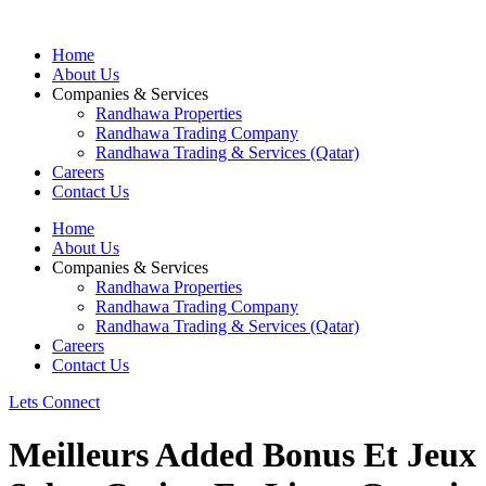
Skip
to
Home
content
About Us
Companies & Services
Randhawa Properties
Randhawa Trading Company
Randhawa Trading & Services (Qatar)
Careers
Contact Us
Home
About Us
Companies & Services
Randhawa Properties
Randhawa Trading Company
Randhawa Trading & Services (Qatar)
Careers
Contact Us
Lets Connect
Meilleurs Added Bonus Et Jeux