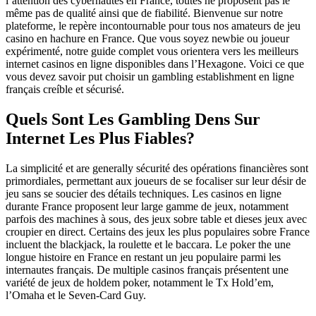
l’attention des cybernautes en France, toutes ne proposent pas le
même pas de qualité ainsi que de fiabilité. Bienvenue sur notre
plateforme, le repère incontournable pour tous nos amateurs de jeu
casino en hachure en France. Que vous soyez newbie ou joueur
expérimenté, notre guide complet vous orientera vers les meilleurs
internet casinos en ligne disponibles dans l’Hexagone. Voici ce que
vous devez savoir put choisir un gambling establishment en ligne
français creíble et sécurisé.
Quels Sont Les Gambling Dens Sur
Internet Les Plus Fiables?
La simplicité et are generally sécurité des opérations financières sont
primordiales, permettant aux joueurs de se focaliser sur leur désir de
jeu sans se soucier des détails techniques. Les casinos en ligne
durante France proposent leur large gamme de jeux, notamment
parfois des machines à sous, des jeux sobre table et dieses jeux avec
croupier en direct. Certains des jeux les plus populaires sobre France
incluent the blackjack, la roulette et le baccara. Le poker the une
longue histoire en France en restant un jeu populaire parmi les
internautes français. De multiple casinos français présentent une
variété de jeux de holdem poker, notamment le Tx Hold’em,
l’Omaha et le Seven-Card Guy.