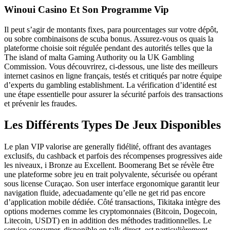
Winoui Casino Et Son Programme Vip
Il peut s’agir de montants fixes, para pourcentages sur votre dépôt,
ou sobre combinaisons de scuba bonus. Assurez-vous os quais la
plateforme choisie soit régulée pendant des autorités telles que la
The island of malta Gaming Authority ou la UK Gambling
Commission. Vous découvrirez, ci-dessous, une liste des meilleurs
internet casinos en ligne français, testés et critiqués par notre équipe
d’experts du gambling establishment. La vérification d’identité est
une étape essentielle pour assurer la sécurité parfois des transactions
et prévenir les fraudes.
Les Différents Types De Jeux Disponibles
Le plan VIP valorise are generally fidélité, offrant des avantages
exclusifs, du cashback et parfois des récompenses progressives aide
les niveaux, i Bronze au Excellent. Boomerang Bet se révèle être
une plateforme sobre jeu en trait polyvalente, sécurisée ou opérant
sous license Curaçao. Son user interface ergonomique garantit leur
navigation fluide, adecuadamente qu’elle ne get rid pas encore
d’application mobile dédiée. Côté transactions, Tikitaka intègre des
options modernes comme les cryptomonnaies (Bitcoin, Dogecoin,
Litecoin, USDT) en in addition des méthodes traditionnelles. Le
service consumer, disponible en talk direct, est particulièrement