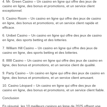
4. Mr. Green Casino – Un casino en ligne qui offre des jeux de
casino en ligne, des bonus et promotions, et un service client
exceptionnel.
5. Casino Room – Un casino en ligne qui offre des jeux de casino
en ligne, des bonus et promotions, et un service client rapide et
efficace.
6. Unibet Casino – Un casino en ligne qui offre des jeux de casino
en ligne, des sports betting et des lotteries.
7. William Hill Casino – Un casino en ligne qui offre des jeux de
casino en ligne, des sports betting et des lotteries.
8. 888 Casino – Un casino en ligne qui offre des jeux de casino en
ligne, des bonus et promotions, et un service client de qualité.
9. Party Casino – Un casino en ligne qui offre des jeux de casino en
ligne, des bonus et promotions, et un service client amusant.
10. Casino Léopard – Un casino en ligne qui offre des jeux de
casino en ligne, des bonus et promotions, et un service client fiable.
Conclusion
En résumé, les 10 meilleurs casinos en ligne de 2025 offrent une