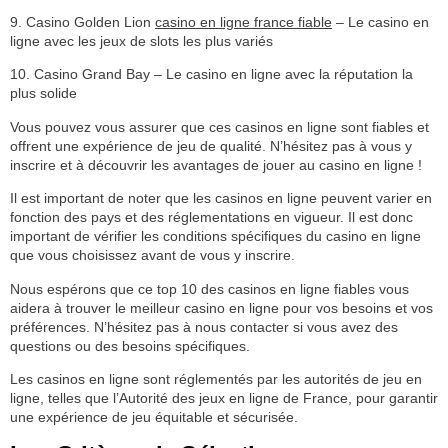
9. Casino Golden Lion
casino en ligne france fiable
– Le casino en
ligne avec les jeux de slots les plus variés
10. Casino Grand Bay – Le casino en ligne avec la réputation la
plus solide
Vous pouvez vous assurer que ces casinos en ligne sont fiables et
offrent une expérience de jeu de qualité. N’hésitez pas à vous y
inscrire et à découvrir les avantages de jouer au casino en ligne !
Il est important de noter que les casinos en ligne peuvent varier en
fonction des pays et des réglementations en vigueur. Il est donc
important de vérifier les conditions spécifiques du casino en ligne
que vous choisissez avant de vous y inscrire.
Nous espérons que ce top 10 des casinos en ligne fiables vous
aidera à trouver le meilleur casino en ligne pour vos besoins et vos
préférences. N’hésitez pas à nous contacter si vous avez des
questions ou des besoins spécifiques.
Les casinos en ligne sont réglementés par les autorités de jeu en
ligne, telles que l’Autorité des jeux en ligne de France, pour garantir
une expérience de jeu équitable et sécurisée.