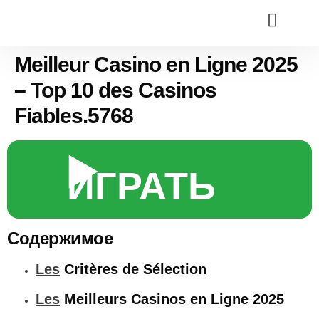
COMPANIES & SE
CONTACT US
Meilleur Casino en Ligne 2025
– Top 10 des Casinos
Fiables.5768
▶️
ИГРАТЬ
Содержимое
Les
Critères de Sélection
Les
Meilleurs Casinos en Ligne 2025