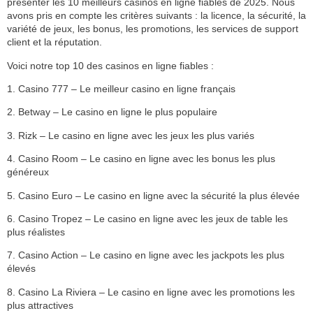
présenter les 10 meilleurs casinos en ligne fiables de 2025. Nous
avons pris en compte les critères suivants : la licence, la sécurité, la
variété de jeux, les bonus, les promotions, les services de support
client et la réputation.
Voici notre top 10 des casinos en ligne fiables :
1. Casino 777 – Le meilleur casino en ligne français
2. Betway – Le casino en ligne le plus populaire
3. Rizk – Le casino en ligne avec les jeux les plus variés
4. Casino Room – Le casino en ligne avec les bonus les plus
généreux
5. Casino Euro – Le casino en ligne avec la sécurité la plus élevée
6. Casino Tropez – Le casino en ligne avec les jeux de table les
plus réalistes
7. Casino Action – Le casino en ligne avec les jackpots les plus
élevés
8. Casino La Riviera – Le casino en ligne avec les promotions les
plus attractives