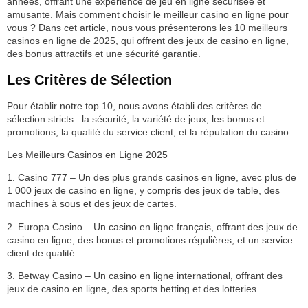
années, offrant une expérience de jeu en ligne sécurisée et
amusante. Mais comment choisir le meilleur casino en ligne pour
vous ? Dans cet article, nous vous présenterons les 10 meilleurs
casinos en ligne de 2025, qui offrent des jeux de casino en ligne,
des bonus attractifs et une sécurité garantie.
Les Critères de Sélection
Pour établir notre top 10, nous avons établi des critères de
sélection stricts : la sécurité, la variété de jeux, les bonus et
promotions, la qualité du service client, et la réputation du casino.
Les Meilleurs Casinos en Ligne 2025
1. Casino 777 – Un des plus grands casinos en ligne, avec plus de
1 000 jeux de casino en ligne, y compris des jeux de table, des
machines à sous et des jeux de cartes.
2. Europa Casino – Un casino en ligne français, offrant des jeux de
casino en ligne, des bonus et promotions régulières, et un service
client de qualité.
3. Betway Casino – Un casino en ligne international, offrant des
jeux de casino en ligne, des sports betting et des lotteries.