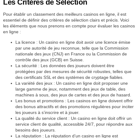
Les Critères de Sélection
Pour établir un classement des meilleurs casinos en ligne, il est
essentiel de définir des critères de sélection clairs et précis. Voici
les éléments que nous prenons en compte pour évaluer les casinos
en ligne :
La licence : Un casino en ligne doit avoir une licence émise
par une autorité de jeu reconnue, telle que la Commission
nationale des jeux (CNJ) en France ou la Commission de
contrôle des jeux (GCB) en Suisse.
La sécurité : Les données des joueurs doivent être
protégées par des mesures de sécurité robustes, telles que
des certificats SSL et des systèmes de cryptage fiables.
La variété des jeux : Un casino en ligne doit proposer une
large gamme de jeux, notamment des jeux de table, des
machines à sous, des jeux de cartes et des jeux de hasard.
Les bonus et promotions : Les casinos en ligne doivent offrir
des bonus attractifs et des promotions régulières pour inciter
les joueurs à s’inscrire et à jouer.
La qualité du service client : Un casino en ligne doit offrir un
service client de qualité, accessible 24/7, pour répondre aux
besoins des joueurs.
La réputation : La réputation d’un casino en ligne est