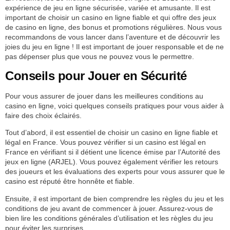
expérience de jeu en ligne sécurisée, variée et amusante. Il est
important de choisir un casino en ligne fiable et qui offre des jeux
de casino en ligne, des bonus et promotions régulières. Nous vous
recommandons de vous lancer dans l’aventure et de découvrir les
joies du jeu en ligne ! Il est important de jouer responsable et de ne
pas dépenser plus que vous ne pouvez vous le permettre.
Conseils pour Jouer en Sécurité
Pour vous assurer de jouer dans les meilleures conditions au
casino en ligne, voici quelques conseils pratiques pour vous aider à
faire des choix éclairés.
Tout d’abord, il est essentiel de choisir un casino en ligne fiable et
légal en France. Vous pouvez vérifier si un casino est légal en
France en vérifiant si il détient une licence émise par l’Autorité des
jeux en ligne (ARJEL). Vous pouvez également vérifier les retours
des joueurs et les évaluations des experts pour vous assurer que le
casino est réputé être honnête et fiable.
Ensuite, il est important de bien comprendre les règles du jeu et les
conditions de jeu avant de commencer à jouer. Assurez-vous de
bien lire les conditions générales d’utilisation et les règles du jeu
pour éviter les surprises.