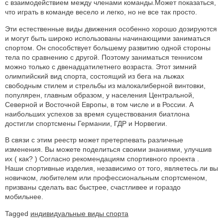
с взаимодействием между членами команды.Может показаться,
что играть в команде весело и легко, но не все так просто.
Эти естественные виды движения особенно хорошо дозируются
и могут быть широко использованы начинающими заниматься
спортом. Он способствует большему развитию одной стороны
тела по сравнению с другой. Поэтому заниматься теннисом
можно только с двенадцатилетнего возраста. Этот зимний
олимпийский вид спорта, состоящий из бега на лыжах
свободным стилем и стрельбы из малокалиберной винтовки,
популярен, главным образом, у населения Центральной,
Северной и Восточной Европы, в том числе и в России. А
наибольших успехов за время существования биатлона
достигли спортсмены Германии, ГДР и Норвегии.
В связи с этим реестр может претерпевать различные
изменения. Вы можете поделиться своими знаниями, улучшив
их ( как? ) Согласно рекомендациям спортивного проекта .
Наши спортивные изделия, независимо от того, являетесь ли вы
новичком, любителем или профессиональным спортсменом,
призваны сделать вас быстрее, счастливее и гораздо
мобильнее.
Tagged
индивидуальные виды спорта