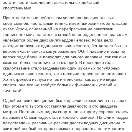
эстетичности исполнения двигательных действий
спортсменами.
При относительно небольшом числе профессиональных
спортсменов, настольный теннис имеет широкий любительский
охват. Игрой, основанной на перебрасывании ракетками
теннисного мяча на столе с сеткой по определенным правилам,
увлекаются более двух миллиардов человек. Когда дело
доходит до лучших одиночных видов спорта, бег должен быть в
верхней части списка как упражнение OG. Плавание и езда на
велосипеде больше подходят для одного человека, так как они
сжигают большое количество калорий. В последние годы
скалолазание стало модным как один из самых популярных
одиночных видов спорта, хотя наличие страховки не помешает.
Хотя стрельба из лука не так интенсивна, как другие виды
спорта, она все же требует больших физических усилий и
точности!
Одной из таких дисциплин были прыжки с трамплина на лыжах.
При этом его высота составляла девяносто и сто двадцать
метров. Постоянным видом спорта, по которому соревновались
на зимней Олимпиаде, стал и хоккей с шайбой. На Олимпиадах
представлены различные разновидности водных дисциплин. У
зрителей особый интерес вызывают первенства по гимнастике.