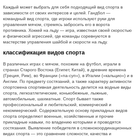
Каждый может выбрать для себя подходящий вид спорта в
зависимости от своих интересов и целей. Гандбол —
командный вид спорта, где игроки используют руки для
управления мячом, стремясь забросить его в ворота
противника. Хоккей на льду — игра, известная своей скоростью
и физической агрессией, где команды соревнуются в
мастерстве управления шайбой и скорости на льду.
классификация видов спорта
В различных играх с мячом, похожим на футбол, играли в
странах Старого Востока (Египет, Китай), в древние времена
(Греция, Рим), во Франции («па-суп»), в Италии («кальцио») и в
Англии. По предмету состязаний, а также характеру активности
спортсмена спортивная деятельность делится на водные виды
спорта, легкоатлетические, конькобежные, лыжные,
автомобильные, шахматные. Спорт бывает также
профессиональный и любительский, коммерческий и
некоммерческий. Содержательную основу прикладных видов
спорта определяют военные, хозяйственные и прочие
прикладные навыки, по владению которыми и проводятся
состязания. Выявление победителя в сложнокоординационных
видах спорта — это сравнение сложности, качества и