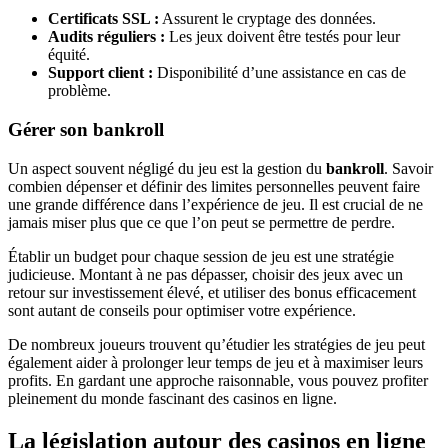
Certificats SSL :
Assurent le cryptage des données.
Audits réguliers :
Les jeux doivent être testés pour leur
équité.
Support client :
Disponibilité d’une assistance en cas de
problème.
Gérer son bankroll
Un aspect souvent négligé du jeu est la gestion du
bankroll
. Savoir
combien dépenser et définir des limites personnelles peuvent faire
une grande différence dans l’expérience de jeu. Il est crucial de ne
jamais miser plus que ce que l’on peut se permettre de perdre.
Établir un budget pour chaque session de jeu est une stratégie
judicieuse. Montant à ne pas dépasser, choisir des jeux avec un
retour sur investissement élevé, et utiliser des bonus efficacement
sont autant de conseils pour optimiser votre expérience.
De nombreux joueurs trouvent qu’étudier les stratégies de jeu peut
également aider à prolonger leur temps de jeu et à maximiser leurs
profits. En gardant une approche raisonnable, vous pouvez profiter
pleinement du monde fascinant des casinos en ligne.
La législation autour des casinos en ligne