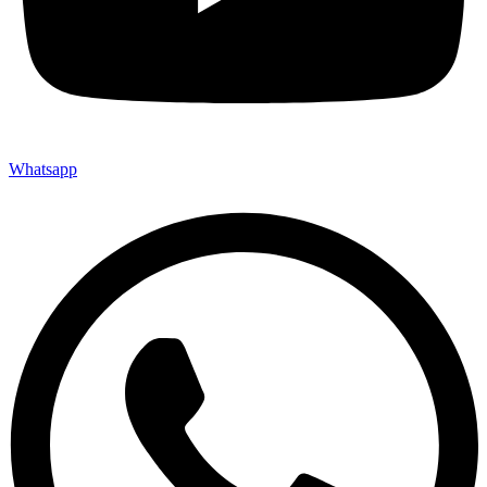
Whatsapp