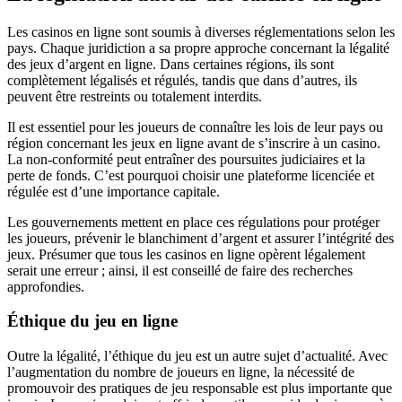
Les casinos en ligne sont soumis à diverses réglementations selon les
pays. Chaque juridiction a sa propre approche concernant la légalité
des jeux d’argent en ligne. Dans certaines régions, ils sont
complètement légalisés et régulés, tandis que dans d’autres, ils
peuvent être restreints ou totalement interdits.
Il est essentiel pour les joueurs de connaître les lois de leur pays ou
région concernant les jeux en ligne avant de s’inscrire à un casino.
La non-conformité peut entraîner des poursuites judiciaires et la
perte de fonds. C’est pourquoi choisir une plateforme licenciée et
régulée est d’une importance capitale.
Les gouvernements mettent en place ces régulations pour protéger
les joueurs, prévenir le blanchiment d’argent et assurer l’intégrité des
jeux. Présumer que tous les casinos en ligne opèrent légalement
serait une erreur ; ainsi, il est conseillé de faire des recherches
approfondies.
Éthique du jeu en ligne
Outre la légalité, l’éthique du jeu est un autre sujet d’actualité. Avec
l’augmentation du nombre de joueurs en ligne, la nécessité de
promouvoir des pratiques de jeu responsable est plus importante que