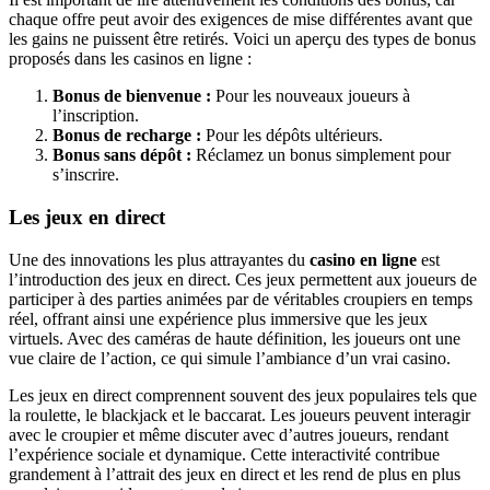
chaque offre peut avoir des exigences de mise différentes avant que
les gains ne puissent être retirés. Voici un aperçu des types de bonus
proposés dans les casinos en ligne :
Bonus de bienvenue :
Pour les nouveaux joueurs à
l’inscription.
Bonus de recharge :
Pour les dépôts ultérieurs.
Bonus sans dépôt :
Réclamez un bonus simplement pour
s’inscrire.
Les jeux en direct
Une des innovations les plus attrayantes du
casino en ligne
est
l’introduction des jeux en direct. Ces jeux permettent aux joueurs de
participer à des parties animées par de véritables croupiers en temps
réel, offrant ainsi une expérience plus immersive que les jeux
virtuels. Avec des caméras de haute définition, les joueurs ont une
vue claire de l’action, ce qui simule l’ambiance d’un vrai casino.
Les jeux en direct comprennent souvent des jeux populaires tels que
la roulette, le blackjack et le baccarat. Les joueurs peuvent interagir
avec le croupier et même discuter avec d’autres joueurs, rendant
l’expérience sociale et dynamique. Cette interactivité contribue
grandement à l’attrait des jeux en direct et les rend de plus en plus