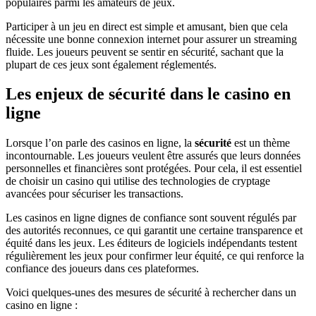
populaires parmi les amateurs de jeux.
Participer à un jeu en direct est simple et amusant, bien que cela
nécessite une bonne connexion internet pour assurer un streaming
fluide. Les joueurs peuvent se sentir en sécurité, sachant que la
plupart de ces jeux sont également réglementés.
Les enjeux de sécurité dans le casino en
ligne
Lorsque l’on parle des casinos en ligne, la
sécurité
est un thème
incontournable. Les joueurs veulent être assurés que leurs données
personnelles et financières sont protégées. Pour cela, il est essentiel
de choisir un casino qui utilise des technologies de cryptage
avancées pour sécuriser les transactions.
Les casinos en ligne dignes de confiance sont souvent régulés par
des autorités reconnues, ce qui garantit une certaine transparence et
équité dans les jeux. Les éditeurs de logiciels indépendants testent
régulièrement les jeux pour confirmer leur équité, ce qui renforce la
confiance des joueurs dans ces plateformes.
Voici quelques-unes des mesures de sécurité à rechercher dans un
casino en ligne :