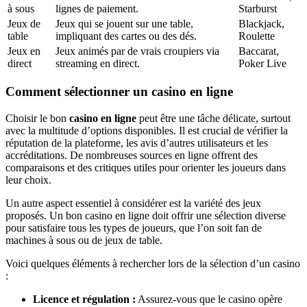
à sous
lignes de paiement.
Starburst
Jeux de
Jeux qui se jouent sur une table,
Blackjack,
table
impliquant des cartes ou des dés.
Roulette
Jeux en
Jeux animés par de vrais croupiers via
Baccarat,
direct
streaming en direct.
Poker Live
Comment sélectionner un casino en ligne
Choisir le bon
casino en ligne
peut être une tâche délicate, surtout
avec la multitude d’options disponibles. Il est crucial de vérifier la
réputation de la plateforme, les avis d’autres utilisateurs et les
accréditations. De nombreuses sources en ligne offrent des
comparaisons et des critiques utiles pour orienter les joueurs dans
leur choix.
Un autre aspect essentiel à considérer est la variété des jeux
proposés. Un bon casino en ligne doit offrir une sélection diverse
pour satisfaire tous les types de joueurs, que l’on soit fan de
machines à sous ou de jeux de table.
Voici quelques éléments à rechercher lors de la sélection d’un casino
:
Licence et régulation :
Assurez-vous que le casino opère