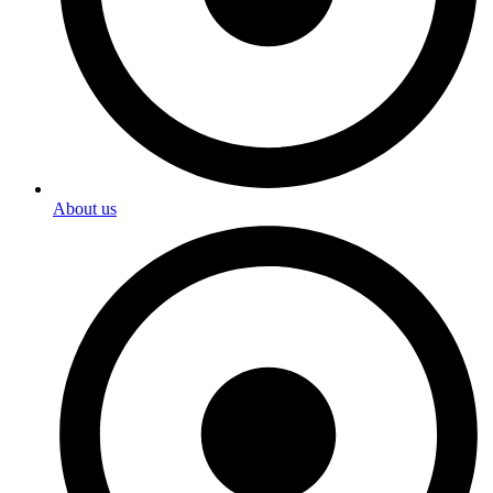
About us