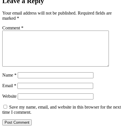
Leave a Reply
Your email address will not be published.
Required fields are
marked
*
Comment
*
Name
*
Email
*
Website
Save my name, email, and website in this browser for the next
time I comment.