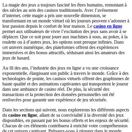
La magie des jeux a toujours fasciné les êtres humains, remontant à
des siècles au sein des casinos traditionnels. Avec l’avènement
d’internet, cette magie a pris une nouvelle dimension, se
transformant en un monde virtuel où les joueurs peuvent s’adonner à
leur passion depuis le confort de leur maison. Le
casino en ligne
permet aux utilisateurs de vivre l’excitation des jeux sans avoir à se
déplacer. Que ce soit pour jouer aux machines à sous, au poker, à la
roulette ou à d’autres jeux, les options sont presque infinies. Dans
cet univers numérique, des plateformes offrent des expériences
immersives et des bonus attractifs, séduisant ainsi les amateurs des
jeux de hasard.
Au fil des ans, l’industrie des jeux en ligne a vu une croissance
exponentielle, élargissant son public à travers le monde. Grâce à des
technologies de pointe, les casinos virtuels offrent des graphismes de
haute qualité et des animations captivantes qui transportent le joueur
dans une ambiance de casino réel. De plus, la sécurité des
transactions et la protection des données personnelles ont été
renforcées pour garantir une expérience de jeu sécurisée.
Dans les sections qui suivent, nous explorerons les différents aspects
du
casino en ligne
, allant de sa convivialité à la diversité des jeux
disponibles, en passant par les bonus offerts et les enjeux de sécurité.
Chacun de ces éléments contribuera à enrichir votre compréhension
de cet univers captivant. Préparez-vous à plonger dans le monde