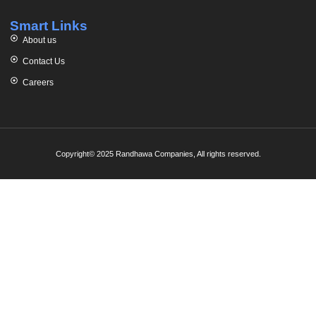
Smart Links
About us
Contact Us
Careers
Copyright© 2025 Randhawa Companies, All rights reserved.