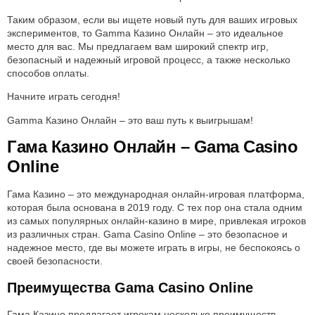
Таким образом, если вы ищете новый путь для ваших игровых
экспериментов, то Gamma Казино Онлайн – это идеальное
место для вас. Мы предлагаем вам широкий спектр игр,
безопасный и надежный игровой процесс, а также несколько
способов оплаты.
Начните играть сегодня!
Gamma Казино Онлайн – это ваш путь к выигрышам!
Гама Казино Онлайн – Gama Casino
Online
Гама Казино – это международная онлайн-игровая платформа,
которая была основана в 2019 году. С тех пор она стала одним
из самых популярных онлайн-казино в мире, привлекая игроков
из различных стран. Gama Casino Online – это безопасное и
надежное место, где вы можете играть в игры, не беспокоясь о
своей безопасности.
Преимущества Gama Casino Online
Гама Казино предлагает игрокам несколько преимуществ,