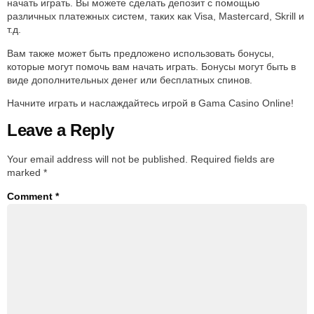
начать играть. Вы можете сделать депозит с помощью
различных платежных систем, таких как Visa, Mastercard, Skrill и
т.д.
Вам также может быть предложено использовать бонусы,
которые могут помочь вам начать играть. Бонусы могут быть в
виде дополнительных денег или бесплатных спинов.
Начните играть и наслаждайтесь игрой в Gama Casino Online!
Leave a Reply
Your email address will not be published.
Required fields are
marked
*
Comment
*