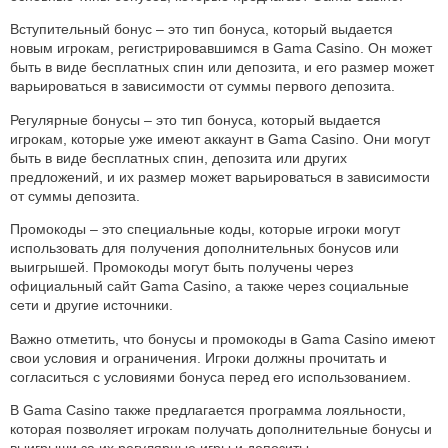
Вступительный бонус – это тип бонуса, который выдается
новым игрокам, регистрировавшимся в Gama Casino. Он может
быть в виде бесплатных спин или депозита, и его размер может
варьироваться в зависимости от суммы первого депозита.
Регулярные бонусы – это тип бонуса, который выдается
игрокам, которые уже имеют аккаунт в Gama Casino. Они могут
быть в виде бесплатных спин, депозита или других
предложений, и их размер может варьироваться в зависимости
от суммы депозита.
Промокоды – это специальные коды, которые игроки могут
использовать для получения дополнительных бонусов или
выигрышей. Промокоды могут быть получены через
официальный сайт Gama Casino, а также через социальные
сети и другие источники.
Важно отметить, что бонусы и промокоды в Gama Casino имеют
свои условия и ограничения. Игроки должны прочитать и
согласиться с условиями бонуса перед его использованием.
В Gama Casino также предлагается программа лояльности,
которая позволяет игрокам получать дополнительные бонусы и
выигрыши за их регулярные игры и депозиты.