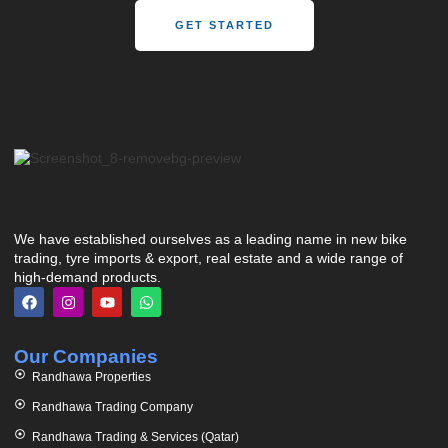
GET STARTED
We have established ourselves as a leading name in new bike
trading, tyre imports & export, real estate and a wide range of
high-demand products.
Our Companies
Randhawa Properties
Randhawa Trading Company
Randhawa Trading & Services (Qatar)