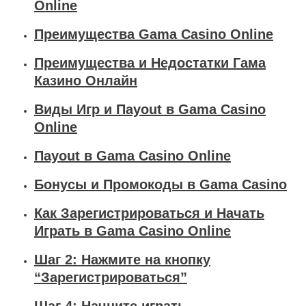
Online
Преимущества Gama Casino Online
Преимущества и Недостатки Гама
Казино Онлайн
Виды Игр и Пayout в Gama Casino
Online
Пayout в Gama Casino Online
Бонусы и Промокоды в Gama Casino
Как Зарегистрироваться и Начать
Играть в Gama Casino Online
Шаг 2: Нажмите на кнопку
“Зарегистрироваться”