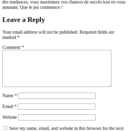
des tendances, vous maximisez vos chances de succès tout en vous
amusant. Que le jeu commence !
Leave a Reply
Your email address will not be published.
Required fields are
marked
*
Comment
*
Name
*
Email
*
Website
Save my name, email, and website in this browser for the next