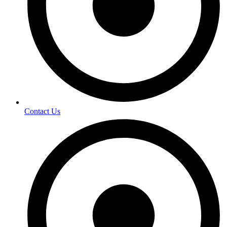
Contact Us