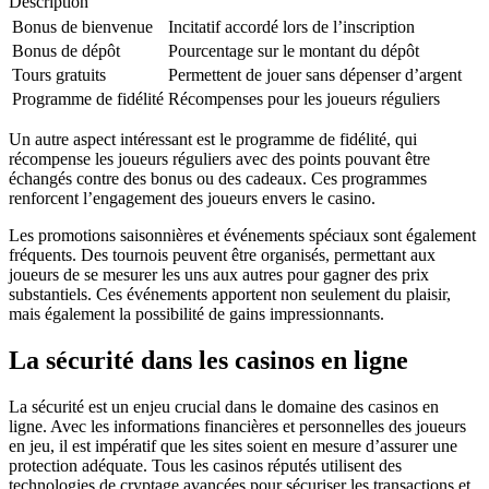
Description
Bonus de bienvenue
Incitatif accordé lors de l’inscription
Bonus de dépôt
Pourcentage sur le montant du dépôt
Tours gratuits
Permettent de jouer sans dépenser d’argent
Programme de fidélité
Récompenses pour les joueurs réguliers
Un autre aspect intéressant est le programme de fidélité, qui
récompense les joueurs réguliers avec des points pouvant être
échangés contre des bonus ou des cadeaux. Ces programmes
renforcent l’engagement des joueurs envers le casino.
Les promotions saisonnières et événements spéciaux sont également
fréquents. Des tournois peuvent être organisés, permettant aux
joueurs de se mesurer les uns aux autres pour gagner des prix
substantiels. Ces événements apportent non seulement du plaisir,
mais également la possibilité de gains impressionnants.
La sécurité dans les casinos en ligne
La sécurité est un enjeu crucial dans le domaine des casinos en
ligne. Avec les informations financières et personnelles des joueurs
en jeu, il est impératif que les sites soient en mesure d’assurer une
protection adéquate. Tous les casinos réputés utilisent des
technologies de cryptage avancées pour sécuriser les transactions et