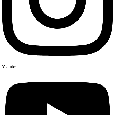
Youtube