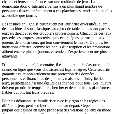
chance et leurs compétences sur une multitude de jeux. La
démocratisation d’Internet a permis à un plus grand nombre de
personnes d’accéder facilement à ces plateformes, rendant le jeu plus
accessible que jamais.
Les casinos en ligne se distinguent par leur offre diversifiée, allant
des machines à sous classiques aux jeux de table, en passant par les
jeux en direct avec des croupiers professionnels. Chacun de ces jeux
possède ses propres caractéristiques et stratégies, permettant aux
joueurs de choisir ceux qui leur conviennent le mieux. De plus, les
incitations offertes, comme les bonus d’inscription et les promotions,
attirent encore plus de joueurs et rendent l’expérience encore plus
attrayante.
D’un point de vue réglementaire, il est important de s’assurer que le
casino en ligne que vous choisissez est légal et agréé. Cette sécurité
garantie assure non seulement une protection des données
personnelles et financières des joueurs, mais aussi l’intégrité des
jeux, permettant ainsi une égalité des chances pour tous. Les joueurs
doivent prendre le temps de rechercher et de choisir des plateformes
fiables qui ont fait leurs preuves.
Pour les débutants, se familiariser avec le jargon et les règles des
différents jeux peut sembler intimidant au départ. Cependant, la
plupart des casinos en ligne proposent des versions de jeux en mode