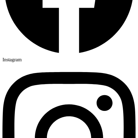
Instagram