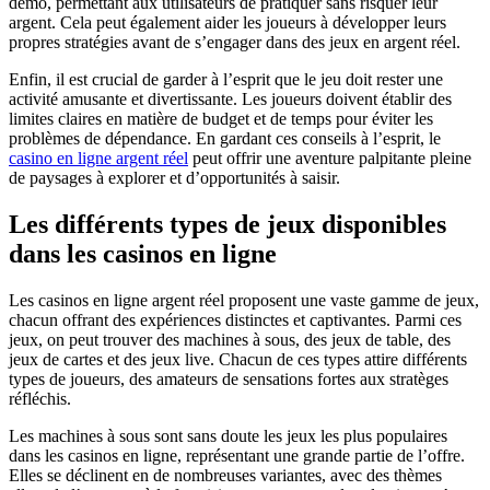
démo, permettant aux utilisateurs de pratiquer sans risquer leur
argent. Cela peut également aider les joueurs à développer leurs
propres stratégies avant de s’engager dans des jeux en argent réel.
Enfin, il est crucial de garder à l’esprit que le jeu doit rester une
activité amusante et divertissante. Les joueurs doivent établir des
limites claires en matière de budget et de temps pour éviter les
problèmes de dépendance. En gardant ces conseils à l’esprit, le
casino en ligne argent réel
peut offrir une aventure palpitante pleine
de paysages à explorer et d’opportunités à saisir.
Les différents types de jeux disponibles
dans les casinos en ligne
Les casinos en ligne argent réel proposent une vaste gamme de jeux,
chacun offrant des expériences distinctes et captivantes. Parmi ces
jeux, on peut trouver des machines à sous, des jeux de table, des
jeux de cartes et des jeux live. Chacun de ces types attire différents
types de joueurs, des amateurs de sensations fortes aux stratèges
réfléchis.
Les machines à sous sont sans doute les jeux les plus populaires
dans les casinos en ligne, représentant une grande partie de l’offre.
Elles se déclinent en de nombreuses variantes, avec des thèmes