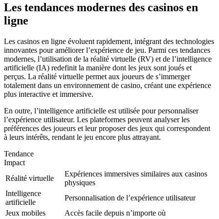
Les tendances modernes des casinos en
ligne
Les casinos en ligne évoluent rapidement, intégrant des technologies
innovantes pour améliorer l’expérience de jeu. Parmi ces tendances
modernes, l’utilisation de la réalité virtuelle (RV) et de l’intelligence
artificielle (IA) redefinit la manière dont les jeux sont joués et
perçus. La réalité virtuelle permet aux joueurs de s’immerger
totalement dans un environnement de casino, créant une expérience
plus interactive et immersive.
En outre, l’intelligence artificielle est utilisée pour personnaliser
l’expérience utilisateur. Les plateformes peuvent analyser les
préférences des joueurs et leur proposer des jeux qui correspondent
à leurs intérêts, rendant le jeu encore plus attrayant.
Tendance
Impact
Expériences immersives similaires aux casinos
Réalité virtuelle
physiques
Intelligence
Personnalisation de l’expérience utilisateur
artificielle
Jeux mobiles
Accès facile depuis n’importe où