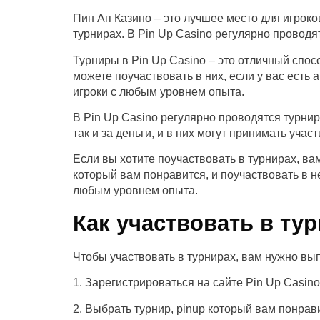
Пин Ап Казино – это лучшее место для игроко
турнирах. В Pin Up Casino регулярно проводя
Турниры в Pin Up Casino – это отличный спос
можете поучаствовать в них, если у вас есть 
игроки с любым уровнем опыта.
В Pin Up Casino регулярно проводятся турнир
так и за деньги, и в них могут принимать уча
Если вы хотите поучаствовать в турнирах, ва
который вам понравится, и поучаствовать в не
любым уровнем опыта.
Как участвовать в ту
Чтобы участвовать в турнирах, вам нужно вы
1. Зарегистрироваться на сайте Pin Up Casino 
2. Выбрать турнир,
pinup
который вам понрави