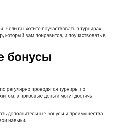
и. Если вы хотите поучаствовать в турнирах,
р, который вам понравится, и поучаствовать в
е бонусы
ino регулярно проводятся турниры по
зитом, а призовые деньги могут достичь
учать дополнительные бонусы и преимущества.
вои навыки.