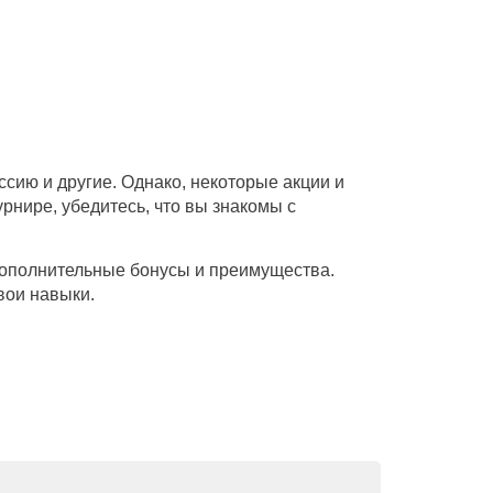
ссию и другие. Однако, некоторые акции и
рнире, убедитесь, что вы знакомы с
 дополнительные бонусы и преимущества.
вои навыки.