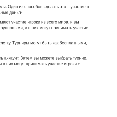
ы. Один из способов сделать это – участие в
ьные деньги.
мают участие игроки из всего мира, и вы
 групповыми, и в них могут принимать участие
летку. Турниры могут быть как бесплатными,
ть аккаунт. Затем вы можете выбрать турнир,
 в них могут принимать участие игроки с