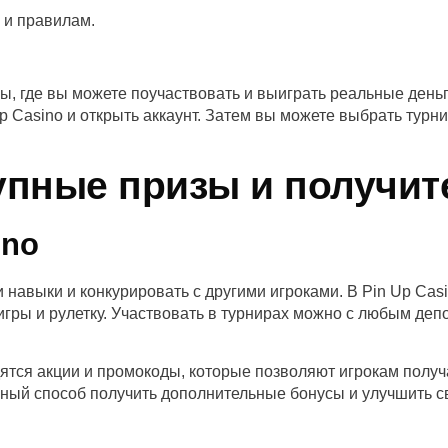
м и правилам.
ы, где вы можете поучаствовать и выиграть реальные деньг
p Casino и открыть аккаунт. Затем вы можете выбрать турни
упные призы и получит
ino
 навыки и конкурировать с другими игроками. В Pin Up Cas
гры и рулетку. Участвовать в турнирах можно с любым депо
одятся акции и промокоды, которые позволяют игрокам пол
ичный способ получить дополнительные бонусы и улучшить с