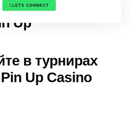
рнирах и
LETS CONNECT
in Up
йте в турнирах
Pin Up Casino