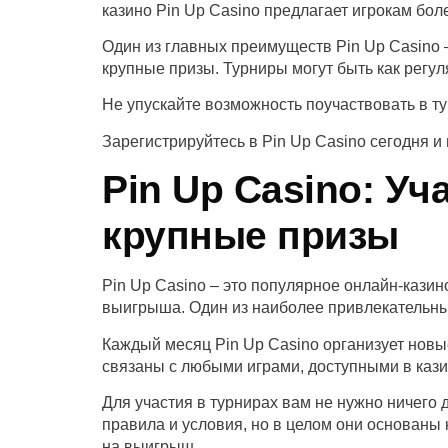
казино Pin Up Casino предлагает игрокам боле
Один из главных преимуществ Pin Up Casino –
крупные призы. Турниры могут быть как регу
Не упускайте возможность поучаствовать в ту
Зарегистрируйтесь в Pin Up Casino сегодня и 
Pin Up Casino: Уч
крупные призы
Pin Up Casino – это популярное онлайн-казин
выигрыша. Один из наиболее привлекательных 
Каждый месяц Pin Up Casino организует новы
связаны с любыми играми, доступными в казин
Для участия в турнирах вам не нужно ничего д
правила и условия, но в целом они основаны 
на выигрыш.