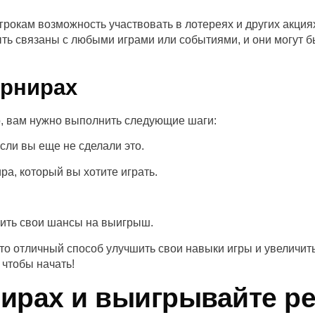
игрокам возможность участвовать в лотереях и других акция
ь связаны с любыми играми или событиями, и они могут бы
урнирах
no, вам нужно выполнить следующие шаги:
если вы еще не сделали это.
а, который вы хотите играть.
чить свои шансы на выигрыш.
 это отличный способ улучшить свои навыки игры и увеличи
 чтобы начать!
нирах и выигрывайте р