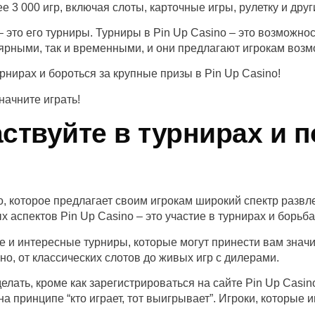
е 3 000 игр, включая слоты, карточные игры, рулетку и друг
 это его турниры. Турниры в Pin Up Casino – это возможнос
лярными, так и временными, и они предлагают игрокам воз
рнирах и бороться за крупные призы в Pin Up Casino!
начните играть!
аствуйте в турнирах и 
о, которое предлагает своим игрокам широкий спектр развл
аспектов Pin Up Casino – это участие в турнирах и борьба
е и интересные турниры, которые могут принести вам зна
о, от классических слотов до живых игр с дилерами.
елать, кроме как зарегистрироваться на сайте Pin Up Casin
на принципе “кто играет, тот выигрывает”. Игроки, которы