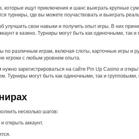
в, которые ищут приключения и шанс выиграть крупные сумм
тся турниры, где вы можете поучаствовать и выиграть реал
об улучшить свои навыки и получить опыт игры. В них прини
аккаунт в казино. Турниры могут быть как одиночными, так и
ы по различным играм, включая слоты, карточные игры и ру
стие игроки с любым уровнем опыта.
м нужно зарегистрироваться на сайте Pin Up Casino и откры
м. Турниры могут быть как одиночными, так и групповыми, и
рнирах
полнить несколько шагов:
и открыть аккаунт.
тся.