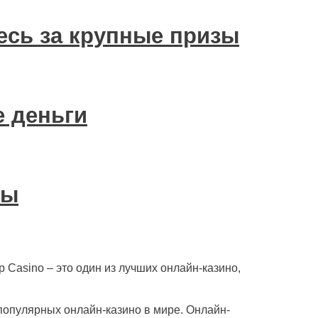
тесь за крупные призы
е деньги
сы
 Casino – это один из лучших онлайн-казино,
х популярных онлайн-казино в мире. Онлайн-