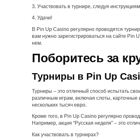
3. Участвовать в турнире, следуя инструкция
4. Удачи!
В Pin Up Casino регулярно проводятся турнир
вам нужно зарегистрироваться на сайте Pin U
нем.
Поборитесь за кр
Турниры в Pin Up Cas
Турниры – это отличный способ испытать свои
различным играм, включая слоты, карточные и
нескольких тысяч евро.
Кроме того, в Pin Up Casino регулярно пров
Например, акция “Русская неделя” – это отл
Как участвовать в турнирах?