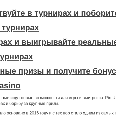
ствуйте в турнирах и побори
в турнирах
ирах и выигрывайте реальны
турнирах
пные призы и получите бону
asino
торые ищут новые возможности для игры и выигрыша. Pin Up
ах и борьбу за крупные призы.
было основано в 2016 году и с тех пор стало одним из самы