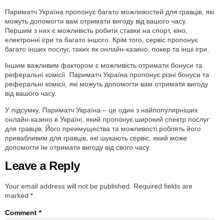
Париматч Україна пропонує багато можливостей для гравців, які
можуть допомогти вам отримати вигоду від вашого часу.
Першим з них є можливість робити ставки на спорт, кіно,
електронні ігри та багато іншого. Крім того, сервіс пропонує
багато інших послуг, таких як онлайн-казино, покер та інші ігри.
Іншим важливим фактором є можливість отримати бонуси та
реферальні комісії. Париматч Україна пропонує різні бонуси та
реферальні комісії, які можуть допомогти вам отримати вигоду
від вашого часу.
У підсумку, Париматч Україна – це один з найпопулярніших
онлайн-казино в Україні, який пропонує широкий спектр послуг
для гравців. Його преимущества та можливості роблять його
привабливим для гравців, які шукають сервіс, який може
допомогти їм отримати вигоду від свого часу.
Leave a Reply
Your email address will not be published.
Required fields are
marked
*
Comment
*