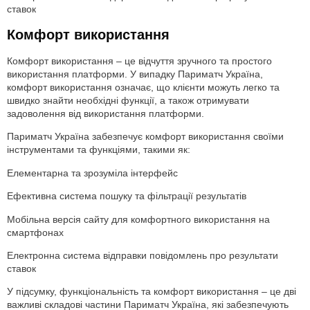
ставок
Комфорт використання
Комфорт використання – це відчуття зручного та простого
використання платформи. У випадку Париматч Україна,
комфорт використання означає, що клієнти можуть легко та
швидко знайти необхідні функції, а також отримувати
задоволення від використання платформи.
Париматч Україна забезпечує комфорт використання своїми
інструментами та функціями, такими як:
Елементарна та зрозуміла інтерфейс
Ефективна система пошуку та фільтрації результатів
Мобільна версія сайту для комфортного використання на
смартфонах
Електронна система відправки повідомлень про результати
ставок
У підсумку, функціональність та комфорт використання – це дві
важливі складові частини Париматч Україна, які забезпечують