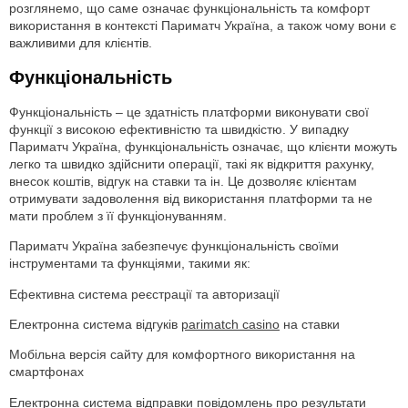
розглянемо, що саме означає функціональність та комфорт
використання в контексті Париматч Україна, а також чому вони є
важливими для клієнтів.
Функціональність
Функціональність – це здатність платформи виконувати свої
функції з високою ефективністю та швидкістю. У випадку
Париматч Україна, функціональність означає, що клієнти можуть
легко та швидко здійснити операції, такі як відкриття рахунку,
внесок коштів, відгук на ставки та ін. Це дозволяє клієнтам
отримувати задоволення від використання платформи та не
мати проблем з її функціонуванням.
Париматч Україна забезпечує функціональність своїми
інструментами та функціями, такими як:
Ефективна система реєстрації та авторизації
Електронна система відгуків
parimatch casino
на ставки
Мобільна версія сайту для комфортного використання на
смартфонах
Електронна система відправки повідомлень про результати