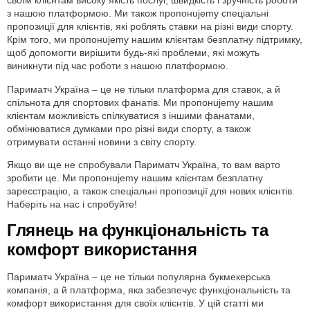
своїм клієнтам високу якість послуг, швидкість і зручність роботи
з нашою платформою. Ми також пропонujemy спеціальні
пропозиції для клієнтів, які роблять ставки на різні види спорту.
Крім того, ми пропонujemy нашим клієнтам безплатну підтримку,
щоб допомогти вирішити будь-які проблеми, які можуть
виникнути під час роботи з нашою платформою.
Париматч Україна – це не тільки платформа для ставок, а й
спільнота для спортових фанатів. Ми пропонujemy нашим
клієнтам можливість спілкуватися з іншими фанатами,
обмінюватися думками про різні види спорту, а також
отримувати останні новини з світу спорту.
Якщо ви ще не спробували Париматч Україна, то вам варто
зробити це. Ми пропонujemy нашим клієнтам безплатну
зареєстрацію, а також спеціальні пропозиції для нових клієнтів.
Наберіть на нас і спробуйте!
Глянець на функціональність та
комфорт використання
Париматч Україна – це не тільки популярна букмекерська
компанія, а й платформа, яка забезпечує функціональність та
комфорт використання для своїх клієнтів. У цій статті ми