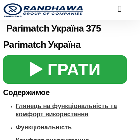
COMPANIES & SE
CONTACT US
Parimatch Україна 375
Parimatch Україна
▶️ ГРАТИ
Содержимое
Глянець на функціональність та
комфорт використання
Функціональність