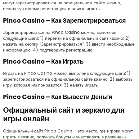
могут зарегистрироваться на официальном сайте казино,
используя форму регистрации, и начать играть.
Pinco Casino – Как Зарегистрироваться
Зарегистрироваться на Pinco Casino можно, выполнив
следующие шаги: 1) перейти на официальный сайт казино; 2)
нажать на кнопку “Зарегистрироваться”; 3) ввести необходимые
информацию; 4) подтвердить регистрацию.
Pinco Casino – Как Играть
Играть на Pinco Casino можно, выполнив следующие шаги: 1)
зарегистрироваться на официальном сайте казино; 2) выбрать
игру, которая им понравится; 3) начать играть.
Pinco Casino – Как Вывести Деньги
Официальный сайт и зеркало для
игры онлайн
Официальный сайт Pinco Casino – это место, где игроки могут
играть в казино, получать бонусы и участвовать в различных