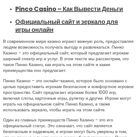
Pinco Casino – Как Вывести Деньги
Официальный сайт и зеркало для
игры онлайн
В современном мире казино играют важную роль, предоставляя
людям возможность получать выгоду и развлекаться. Пинко
Казино – это официальный сайт, который предлагает игрокам
широкий спектр игр и услуг. В этом тексте мы рассмотрим, что
такое Пинко Казино, как играть на этом сайте и какие
преимущества оно предлагает.
Пинко Казино – это онлайн-казино, которое было основано с
целью предоставить игрокам безопасное и комфортное игровое
пространство. Сайт предлагает игрокам более 1000 игр,
включая слоты, карточные игры, рулетку и другие. Игроки могут
играть на официальном сайте Пинко Казино, а также
использовать зеркало, чтобы играть на этом сайте.
Один из главных преимуществ Пинко Казино – это его
официальный статус. Это означает, что сайт является
безопасным и надежным, и игроки могут быть уверены в том,