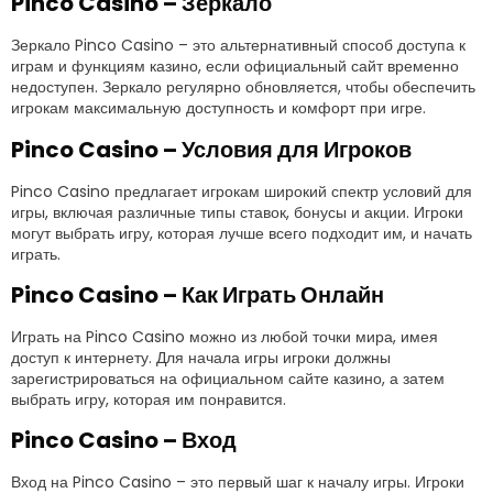
Pinco Casino – Зеркало
Зеркало Pinco Casino – это альтернативный способ доступа к
играм и функциям казино, если официальный сайт временно
недоступен. Зеркало регулярно обновляется, чтобы обеспечить
игрокам максимальную доступность и комфорт при игре.
Pinco Casino – Условия для Игроков
Pinco Casino предлагает игрокам широкий спектр условий для
игры, включая различные типы ставок, бонусы и акции. Игроки
могут выбрать игру, которая лучше всего подходит им, и начать
играть.
Pinco Casino – Как Играть Онлайн
Играть на Pinco Casino можно из любой точки мира, имея
доступ к интернету. Для начала игры игроки должны
зарегистрироваться на официальном сайте казино, а затем
выбрать игру, которая им понравится.
Pinco Casino – Вход
Вход на Pinco Casino – это первый шаг к началу игры. Игроки