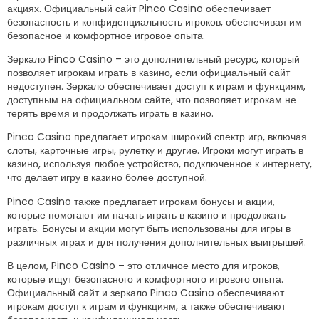
акциях. Официальный сайт Pinco Casino обеспечивает
безопасность и конфиденциальность игроков, обеспечивая им
безопасное и комфортное игровое опыта.
Зеркало Pinco Casino – это дополнительный ресурс, который
позволяет игрокам играть в казино, если официальный сайт
недоступен. Зеркало обеспечивает доступ к играм и функциям,
доступным на официальном сайте, что позволяет игрокам не
терять время и продолжать играть в казино.
Pinco Casino предлагает игрокам широкий спектр игр, включая
слоты, карточные игры, рулетку и другие. Игроки могут играть в
казино, используя любое устройство, подключенное к интернету,
что делает игру в казино более доступной.
Pinco Casino также предлагает игрокам бонусы и акции,
которые помогают им начать играть в казино и продолжать
играть. Бонусы и акции могут быть использованы для игры в
различных играх и для получения дополнительных выигрышей.
В целом, Pinco Casino – это отличное место для игроков,
которые ищут безопасного и комфортного игрового опыта.
Официальный сайт и зеркало Pinco Casino обеспечивают
игрокам доступ к играм и функциям, а также обеспечивают