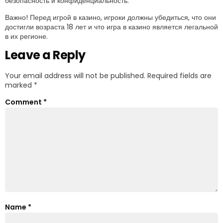
безопасность и конфиденциальность.
Важно! Перед игрой в казино, игроки должны убедиться, что они
достигли возраста 18 лет и что игра в казино является легальной
в их регионе.
Leave a Reply
Your email address will not be published.
Required fields are
marked
*
Comment
*
Name
*