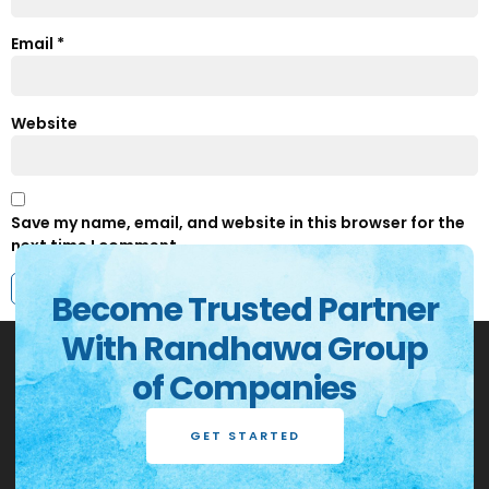
Email
*
Website
Save my name, email, and website in this browser for the
next time I comment.
Become Trusted Partner
With Randhawa Group
of Companies
GET STARTED