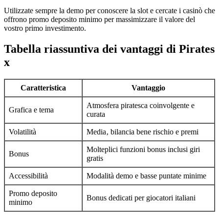
Utilizzate sempre la demo per conoscere la slot e cercate i casinò che
offrono promo deposito minimo per massimizzare il valore del
vostro primo investimento.
Tabella riassuntiva dei vantaggi di Pirates
x
Caratteristica
Vantaggio
Atmosfera piratesca coinvolgente e
Grafica e tema
curata
Volatilità
Media‚ bilancia bene rischio e premi
Molteplici funzioni bonus inclusi giri
Bonus
gratis
Accessibilità
Modalità demo e basse puntate minime
Promo deposito
Bonus dedicati per giocatori italiani
minimo