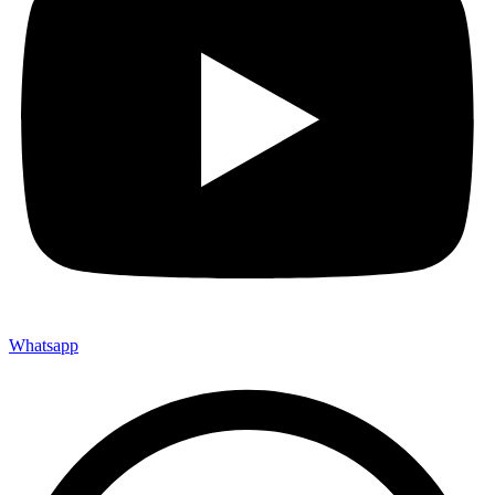
Whatsapp