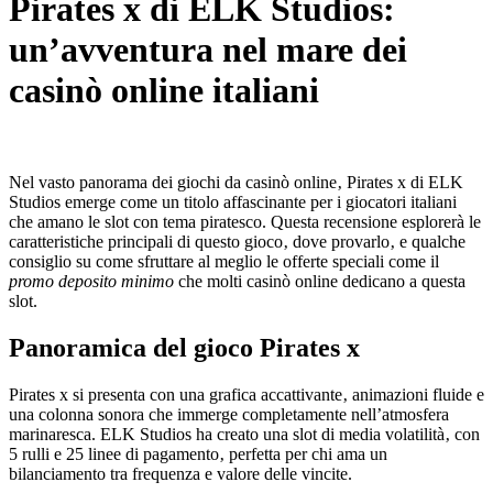
Pirates x di ELK Studios:
un’avventura nel mare dei
casinò online italiani
Nel vasto panorama dei giochi da casinò online‚ Pirates x di ELK
Studios emerge come un titolo affascinante per i giocatori italiani
che amano le slot con tema piratesco. Questa recensione esplorerà le
caratteristiche principali di questo gioco‚ dove provarlo‚ e qualche
consiglio su come sfruttare al meglio le offerte speciali come il
promo deposito minimo
che molti casinò online dedicano a questa
slot.
Panoramica del gioco Pirates x
Pirates x si presenta con una grafica accattivante‚ animazioni fluide e
una colonna sonora che immerge completamente nell’atmosfera
marinaresca. ELK Studios ha creato una slot di media volatilità‚ con
5 rulli e 25 linee di pagamento‚ perfetta per chi ama un
bilanciamento tra frequenza e valore delle vincite.