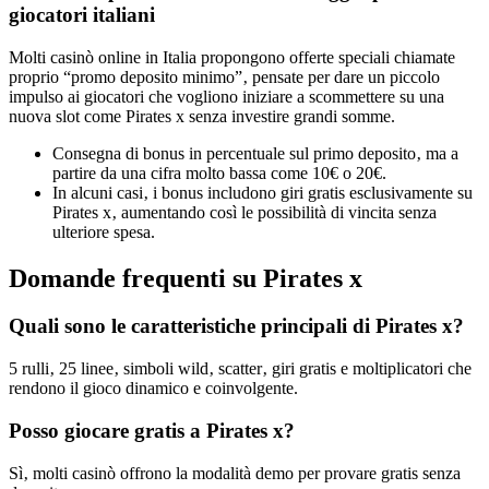
giocatori italiani
Molti casinò online in Italia propongono offerte speciali chiamate
proprio “promo deposito minimo”‚ pensate per dare un piccolo
impulso ai giocatori che vogliono iniziare a scommettere su una
nuova slot come Pirates x senza investire grandi somme.
Consegna di bonus in percentuale sul primo deposito‚ ma a
partire da una cifra molto bassa come 10€ o 20€.
In alcuni casi‚ i bonus includono giri gratis esclusivamente su
Pirates x‚ aumentando così le possibilità di vincita senza
ulteriore spesa.
Domande frequenti su Pirates x
Quali sono le caratteristiche principali di Pirates x?
5 rulli‚ 25 linee‚ simboli wild‚ scatter‚ giri gratis e moltiplicatori che
rendono il gioco dinamico e coinvolgente.
Posso giocare gratis a Pirates x?
Sì‚ molti casinò offrono la modalità demo per provare gratis senza