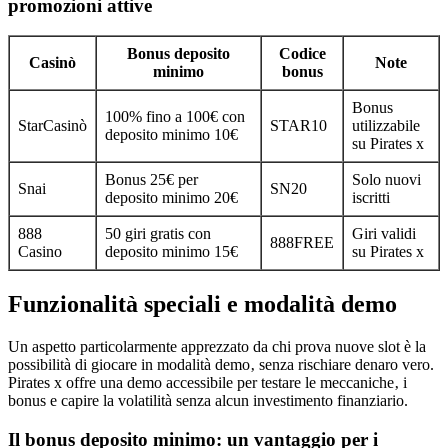
promozioni attive
Bonus deposito
Codice
Casinò
Note
minimo
bonus
Bonus
100% fino a 100€ con
StarCasinò
STAR10
utilizzabile
deposito minimo 10€
su Pirates x
Bonus 25€ per
Solo nuovi
Snai
SN20
deposito minimo 20€
iscritti
888
50 giri gratis con
Giri validi
888FREE
Casino
deposito minimo 15€
su Pirates x
Funzionalità speciali e modalità demo
Un aspetto particolarmente apprezzato da chi prova nuove slot è la
possibilità di giocare in modalità demo‚ senza rischiare denaro vero.
Pirates x offre una demo accessibile per testare le meccaniche‚ i
bonus e capire la volatilità senza alcun investimento finanziario.
Il bonus deposito minimo: un vantaggio per i