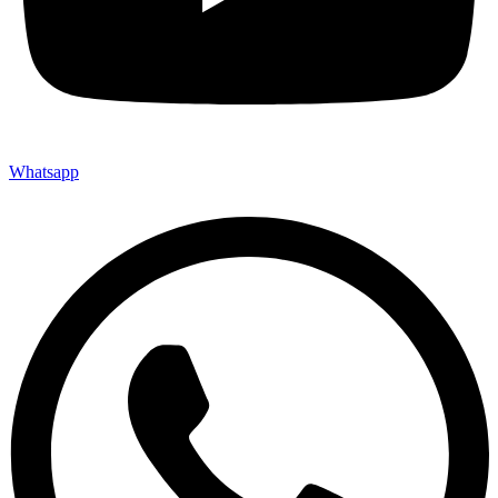
Whatsapp