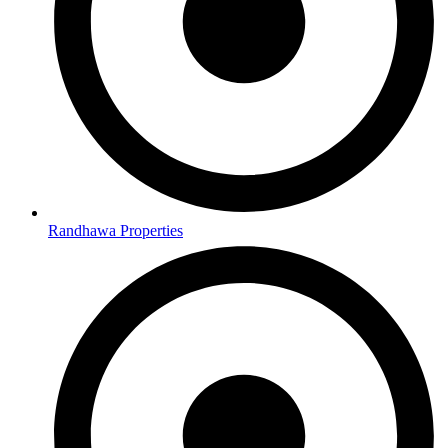
Randhawa Properties