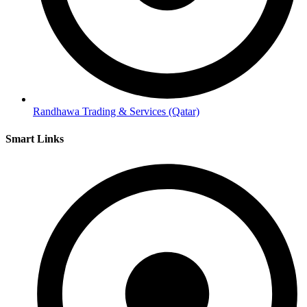
Randhawa Trading & Services (Qatar)
Smart Links