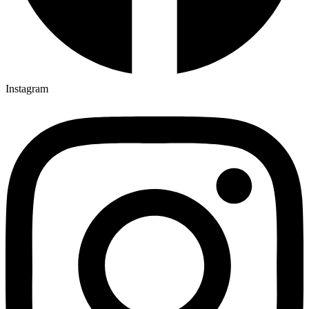
Instagram