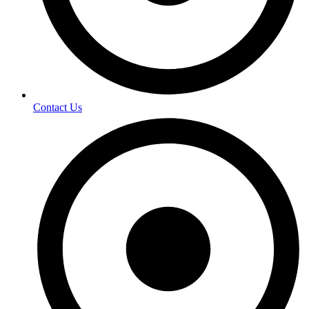
Contact Us