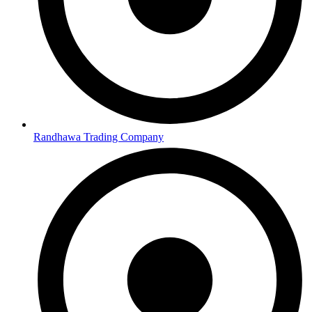
Randhawa Trading Company