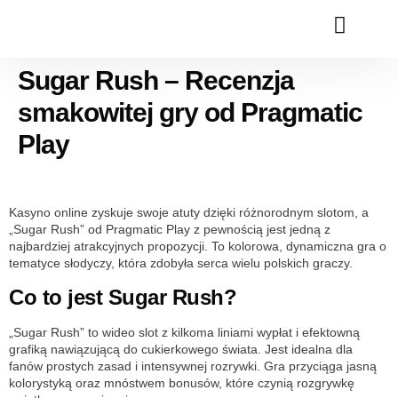
COMPANIES & SE
CONTACT US
Sugar Rush – Recenzja
smakowitej gry od Pragmatic
Play
Kasyno online zyskuje swoje atuty dzięki różnorodnym slotom, a
„Sugar Rush” od Pragmatic Play z pewnością jest jedną z
najbardziej atrakcyjnych propozycji. To kolorowa, dynamiczna gra o
tematyce słodyczy, która zdobyła serca wielu polskich graczy.
Co to jest Sugar Rush?
„Sugar Rush” to wideo slot z kilkoma liniami wypłat i efektowną
grafiką nawiązującą do cukierkowego świata. Jest idealna dla
fanów prostych zasad i intensywnej rozrywki. Gra przyciąga jasną
kolorystyką oraz mnóstwem bonusów, które czynią rozgrywkę