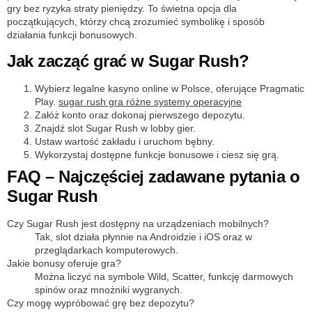
gry bez ryzyka straty pieniędzy. To świetna opcja dla
początkujących, którzy chcą zrozumieć symbolikę i sposób
działania funkcji bonusowych.
Jak zacząć grać w Sugar Rush?
Wybierz legalne kasyno online w Polsce, oferujące Pragmatic
Play.
sugar rush gra różne systemy operacyjne
Załóż konto oraz dokonaj pierwszego depozytu.
Znajdź slot Sugar Rush w lobby gier.
Ustaw wartość zakładu i uruchom bębny.
Wykorzystaj dostępne funkcje bonusowe i ciesz się grą.
FAQ – Najczęściej zadawane pytania o
Sugar Rush
Czy Sugar Rush jest dostępny na urządzeniach mobilnych?
Tak, slot działa płynnie na Androidzie i iOS oraz w
przeglądarkach komputerowych.
Jakie bonusy oferuje gra?
Można liczyć na symbole Wild, Scatter, funkcję darmowych
spinów oraz mnożniki wygranych.
Czy mogę wypróbować grę bez depozytu?