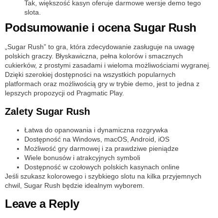
Tak, większość kasyn oferuje darmowe wersje demo tego
slota.
Podsumowanie i ocena Sugar Rush
„Sugar Rush” to gra, która zdecydowanie zasługuje na uwagę
polskich graczy. Błyskawiczna, pełna kolorów i smacznych
cukierków, z prostymi zasadami i wieloma możliwościami wygranej.
Dzięki szerokiej dostępności na wszystkich popularnych
platformach oraz możliwością gry w trybie demo, jest to jedna z
lepszych propozycji od Pragmatic Play.
Zalety Sugar Rush
Łatwa do opanowania i dynamiczna rozgrywka
Dostępność na Windows, macOS, Android, iOS
Możliwość gry darmowej i za prawdziwe pieniądze
Wiele bonusów i atrakcyjnych symboli
Dostępność w czołowych polskich kasynach online
Jeśli szukasz kolorowego i szybkiego slotu na kilka przyjemnych
chwil, Sugar Rush będzie idealnym wyborem.
Leave a Reply