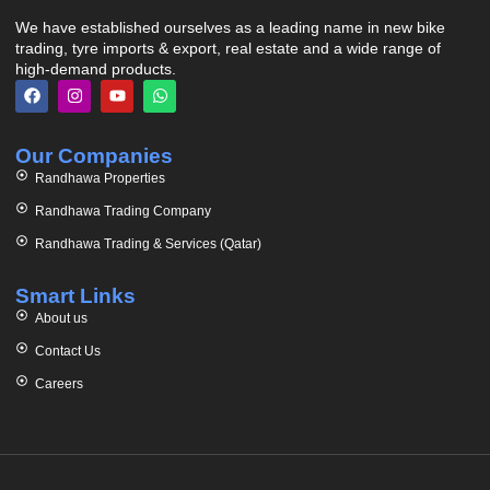
We have established ourselves as a leading name in new bike
trading, tyre imports & export, real estate and a wide range of
high-demand products.
Our Companies
Randhawa Properties
Randhawa Trading Company
Randhawa Trading & Services (Qatar)
Smart Links
About us
Contact Us
Careers