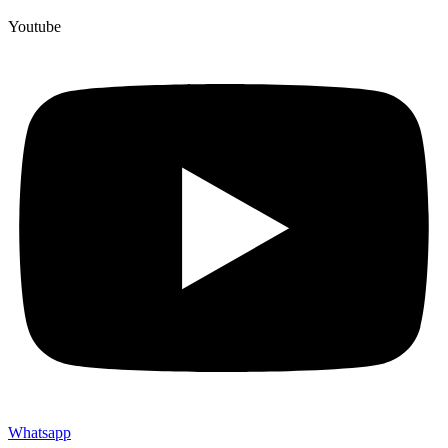
Youtube
Whatsapp