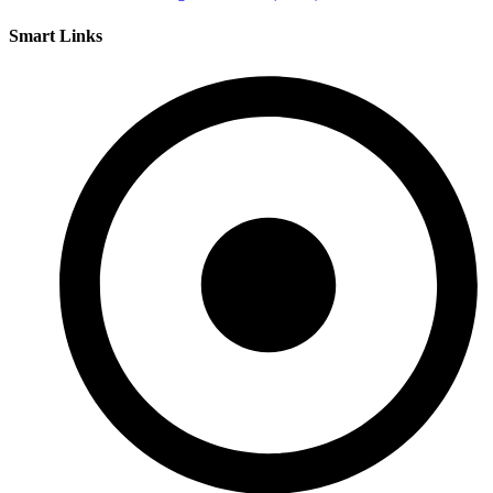
Smart Links