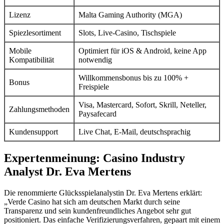
Lizenz
Malta Gaming Authority (MGA)
Spiezlesortiment
Slots, Live-Casino, Tischspiele
Mobile
Optimiert für iOS & Android, keine App
Kompatibilität
notwendig
Willkommensbonus bis zu 100% +
Bonus
Freispiele
Visa, Mastercard, Sofort, Skrill, Neteller,
Zahlungsmethoden
Paysafecard
Kundensupport
Live Chat, E-Mail, deutschsprachig
Expertenmeinung: Casino Industry
Analyst Dr. Eva Mertens
Die renommierte Glücksspielanalystin Dr. Eva Mertens erklärt:
„Verde Casino hat sich am deutschen Markt durch seine
Transparenz und sein kundenfreundliches Angebot sehr gut
positioniert. Das einfache Verifizierungsverfahren, gepaart mit einem