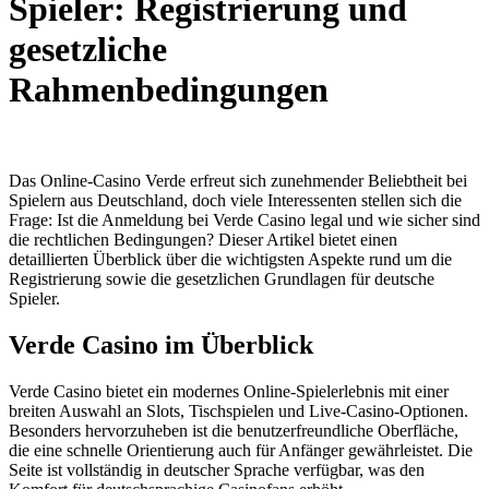
Spieler: Registrierung und
gesetzliche
Rahmenbedingungen
Das Online-Casino Verde erfreut sich zunehmender Beliebtheit bei
Spielern aus Deutschland, doch viele Interessenten stellen sich die
Frage: Ist die Anmeldung bei Verde Casino legal und wie sicher sind
die rechtlichen Bedingungen? Dieser Artikel bietet einen
detaillierten Überblick über die wichtigsten Aspekte rund um die
Registrierung sowie die gesetzlichen Grundlagen für deutsche
Spieler.
Verde Casino im Überblick
Verde Casino bietet ein modernes Online-Spielerlebnis mit einer
breiten Auswahl an Slots, Tischspielen und Live-Casino-Optionen.
Besonders hervorzuheben ist die benutzerfreundliche Oberfläche,
die eine schnelle Orientierung auch für Anfänger gewährleistet. Die
Seite ist vollständig in deutscher Sprache verfügbar, was den