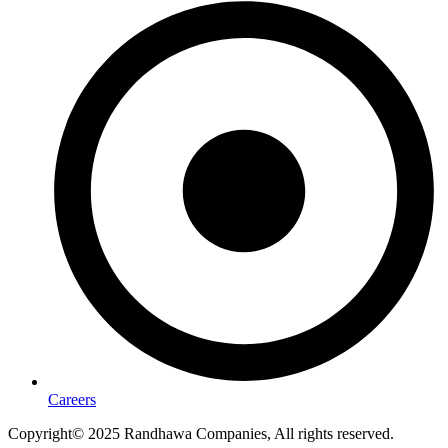
Careers
Copyright© 2025 Randhawa Companies, All rights reserved.