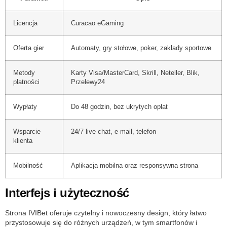
Licencja
Curacao eGaming
Oferta gier
Automaty, gry stołowe, poker, zakłady sportowe
Metody
Karty Visa/MasterCard, Skrill, Neteller, Blik,
płatności
Przelewy24
Wypłaty
Do 48 godzin, bez ukrytych opłat
Wsparcie
24/7 live chat, e-mail, telefon
klienta
Mobilność
Aplikacja mobilna oraz responsywna strona
Interfejs i użyteczność
Strona IVIBet oferuje czytelny i nowoczesny design, który łatwo
przystosowuje się do różnych urządzeń, w tym smartfonów i