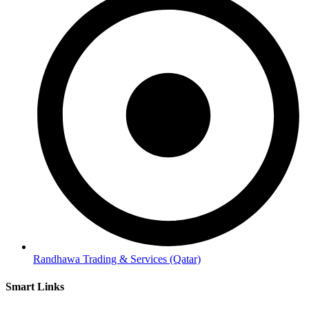
Randhawa Trading & Services (Qatar)
Smart Links