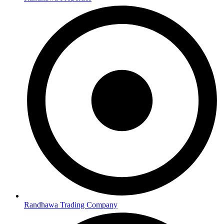
Randhawa Trading Company