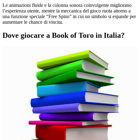
Le animazioni fluide e la colonna sonora coinvolgente migliorano
l’esperienza utente, mentre la meccanica del gioco ruota attorno a
una funzione speciale “Free Spins” in cui un simbolo si espande per
aumentare le chance di vincita.
Dove giocare a Book of Toro in Italia?