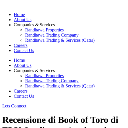
Skip
to
Home
content
About Us
Companies & Services
Randhawa Properties
Randhawa Trading Company
Randhawa Trading & Services (Qatar)
Careers
Contact Us
Home
About Us
Companies & Services
Randhawa Properties
Randhawa Trading Company
Randhawa Trading & Services (Qatar)
Careers
Contact Us
Lets Connect
Recensione di Book of Toro di