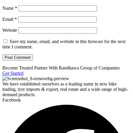
Name
*
Email
*
Website
Save my name, email, and website in this browser for the next
time I comment.
Become Trusted Partner With Randhawa Group of Companies
Get Started
We have established ourselves as a leading name in new bike
trading, tyre imports & export, real estate and a wide range of high-
demand products.
Facebook