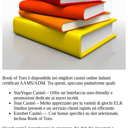
Book of Toro è disponibile nei migliori casinò online italiani
certificati AAMS/ADM. Tra questi, spiccano piattaforme quali:
StarVegas Casinò ‒ Offre un’interfaccia user-friendly e
promozioni dedicate ai nuovi iscritti.
Snai Casinò ‒ Molto apprezzato per la varietà di giochi ELK
Studios presenti e un servizio clienti rapido ed efficiente.
Eurobet Casinò ― Con bonus specifici su slot selezionate,
inclusa Book of Toro.