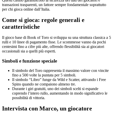
Questi casinò garantiscono la sicurezza dei dati dei giocatori e
transazioni trasparenti, un fattore sempre fondamentale soprattutto
per chi gioca online dall’Italia.
Come si gioca: regole generali e
caratteristiche
Il gioco base di Book of Toro si sviluppa su una struttura classica a 5
rulli e 10 linee di pagamento fisse. Le scommesse vanno da pochi
centesimi fino a cifre più alte, offrendo flessibilità sia ai giocatori
occasionali sia a quelli più esperti.
Simboli e funzione speciale
Il simbolo del Toro rappresenta il massimo valore con vincite
fino a 500 volte la puntata per 5 simboli.
Il simbolo “Libro” funge da Wild e Scatter, attivando i Free
Spins quando ne compaiono almeno tre.
Durante i giri gratuiti, uno dei simboli scelti si espande
coprendo l’intero rullo, aumentando in modo significativo le
possibilità di vittoria.
Intervista con Marco, un giocatore