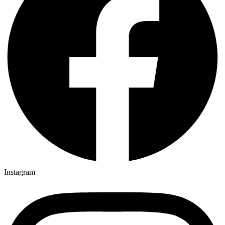
Instagram