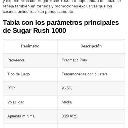
y experiencias con Sugar Rush 1000. La popularidad del título se
refleja también en torneos y promociones exclusivas que los
casinos online realizan periódicamente.
Tabla con los parámetros principales
de Sugar Rush 1000
Parámetro
Descripción
Proveedor
Pragmatic Play
Tipo de juego
Tragamonedas con clusters
RTP
96.5%
Volatilidad
Media
Apuesta mínima
0.20 ARS