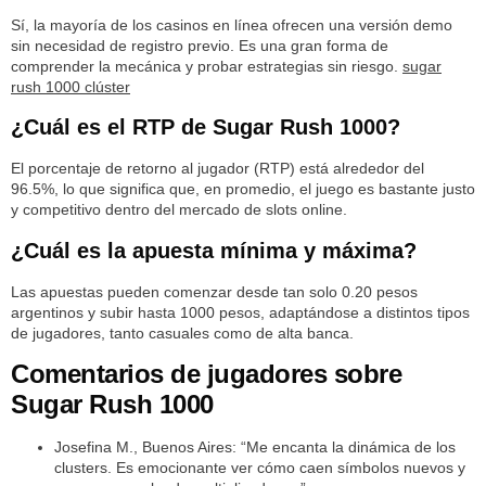
Sí, la mayoría de los casinos en línea ofrecen una versión demo
sin necesidad de registro previo. Es una gran forma de
comprender la mecánica y probar estrategias sin riesgo.
sugar
rush 1000 clúster
¿Cuál es el RTP de Sugar Rush 1000?
El porcentaje de retorno al jugador (RTP) está alrededor del
96.5%, lo que significa que, en promedio, el juego es bastante justo
y competitivo dentro del mercado de slots online.
¿Cuál es la apuesta mínima y máxima?
Las apuestas pueden comenzar desde tan solo 0.20 pesos
argentinos y subir hasta 1000 pesos, adaptándose a distintos tipos
de jugadores, tanto casuales como de alta banca.
Comentarios de jugadores sobre
Sugar Rush 1000
Josefina M., Buenos Aires: “Me encanta la dinámica de los
clusters. Es emocionante ver cómo caen símbolos nuevos y