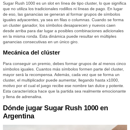
Sugar Rush 1000 es un slot en línea de tipo cluster, lo que significa
que no utiliza los tradicionales rodillos ni líneas de pago. En lugar
de eso, las ganancias se generan al formar grupos de símbolos
iguales adyacentes, ya sea en filas o columnas. Cuando se forma
un cluster ganador, los símbolos desaparecen y nuevos caen
desde arriba para dar lugar a posibles combinaciones adicionales
en la misma ronda. Esta dinámica puede resultar en múltiples
ganancias consecutivas en un único giro.
Mecánica del clúster
Para conseguir un premio, debes formar grupos de al menos cinco
símbolos iguales. Cuantos más símbolos formen parte del cluster,
mayor será la recompensa. Además, cada vez que se forma un
cluster, el multiplicador puede aumentar, llegando hasta x1000,
motivo por el cual el juego recibe ese nombre tan dulce y potente.
Esta característica hace que la partida sea realmente emocionante
y llena de adrenalina.
Dónde jugar Sugar Rush 1000 en
Argentina