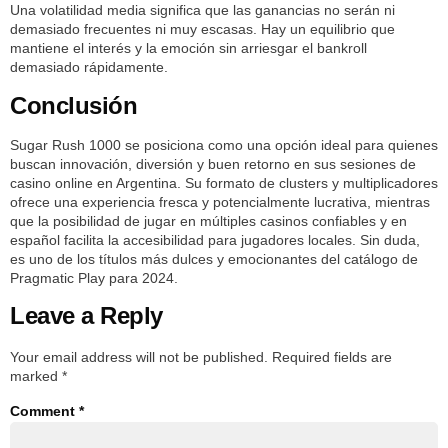
Una volatilidad media significa que las ganancias no serán ni
demasiado frecuentes ni muy escasas. Hay un equilibrio que
mantiene el interés y la emoción sin arriesgar el bankroll
demasiado rápidamente.
Conclusión
Sugar Rush 1000 se posiciona como una opción ideal para quienes
buscan innovación, diversión y buen retorno en sus sesiones de
casino online en Argentina. Su formato de clusters y multiplicadores
ofrece una experiencia fresca y potencialmente lucrativa, mientras
que la posibilidad de jugar en múltiples casinos confiables y en
español facilita la accesibilidad para jugadores locales. Sin duda,
es uno de los títulos más dulces y emocionantes del catálogo de
Pragmatic Play para 2024.
Leave a Reply
Your email address will not be published.
Required fields are
marked
*
Comment
*