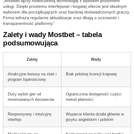
„Mostbet łączy nowoczesną technologię z wysokim poziomem
usługi. Dzięki prostemu interfejsowi i bogatej ofercie jest idealnym
wyborem dla początkujących oraz bardziej doświadczonych graczy.
Firma wdraża regularne aktualizacje oraz dbają o uczciwość i
transparentność platformy.”
Zalety i wady Mostbet – tabela
podsumowująca
Zalety
Wady
Atrakcyjne bonusy na start i
Brak polskiej licencji krajowej
program lojalnościowy
Duży wybór gier od
Ograniczona dostępność części
renomowanych dostawców
metod płatności
Responsywny i intuicyjny
Wsparcie klienta działa głównie w
interfejs
języku angielskim i polskim