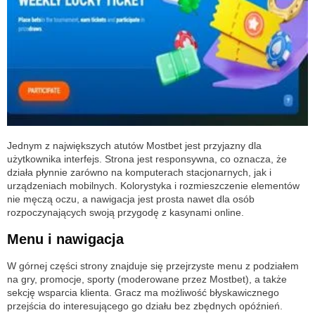
Jednym z największych atutów Mostbet jest przyjazny dla
użytkownika interfejs. Strona jest responsywna, co oznacza, że
działa płynnie zarówno na komputerach stacjonarnych, jak i
urządzeniach mobilnych. Kolorystyka i rozmieszczenie elementów
nie męczą oczu, a nawigacja jest prosta nawet dla osób
rozpoczynających swoją przygodę z kasynami online.
Menu i nawigacja
W górnej części strony znajduje się przejrzyste menu z podziałem
na gry, promocje, sporty (moderowane przez Mostbet), a także
sekcję wsparcia klienta. Gracz ma możliwość błyskawicznego
przejścia do interesującego go działu bez zbędnych opóźnień.