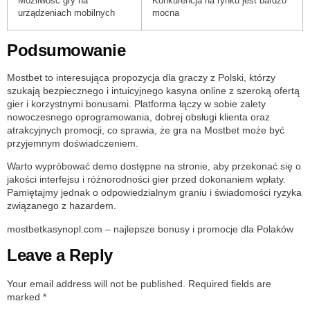
Możliwość gry na
Konkurencja na rynku jest bardzo
urządzeniach mobilnych
mocna
Podsumowanie
Mostbet to interesująca propozycja dla graczy z Polski, którzy
szukają bezpiecznego i intuicyjnego kasyna online z szeroką ofertą
gier i korzystnymi bonusami. Platforma łączy w sobie zalety
nowoczesnego oprogramowania, dobrej obsługi klienta oraz
atrakcyjnych promocji, co sprawia, że gra na Mostbet może być
przyjemnym doświadczeniem.
Warto wypróbować demo dostępne na stronie, aby przekonać się o
jakości interfejsu i różnorodności gier przed dokonaniem wpłaty.
Pamiętajmy jednak o odpowiedzialnym graniu i świadomości ryzyka
związanego z hazardem.
mostbetkasynopl.com – najlepsze bonusy i promocje dla Polaków
Leave a Reply
Your email address will not be published.
Required fields are
marked
*