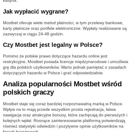
kasyna.
Jak wypłacić wygrane?
Mostbet oferuje wiele metod płatności, w tym przelewy bankowe,
karty płatnicze oraz portfele elektroniczne. Wypłaty realizowane są
zazwyczaj w ciągu 24-48 godzin.
Czy Mostbet jest legalny w Polsce?
Pomimo że polskie prawo dotyczące hazardu online jest
restrykcyjne, Mostbet posiada licencje międzynarodowe i umożliwia
grę dla polskich użytkowników. Warto jednak pamiętać o zasadach
dotyczących hazardu w Polsce i grać odpowiedzialnie.
Analiza popularności Mostbet wśród
polskich graczy
Mostbet staje się coraz bardziej rozpoznawalną marką w Polsce.
Wpływ na to mają przede wszystkim prosta rejestracja, łatwa
nawigacja oraz atrakcyjne bonusy, które zachęcają do pierwszych i
kolejnych wpłat. Rosnące zainteresowanie platformą potwierdzają
również statystyki odwiedzin i pozytywne opinie użytkowników na
forach branżowych.