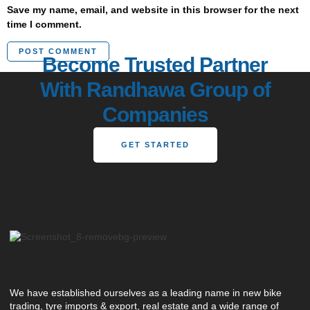
Save my name, email, and website in this browser for the next
time I comment.
Become Trusted Partner
With Randhawa Group of
Companies
GET STARTED
We have established ourselves as a leading name in new bike
trading, tyre imports & export, real estate and a wide range of