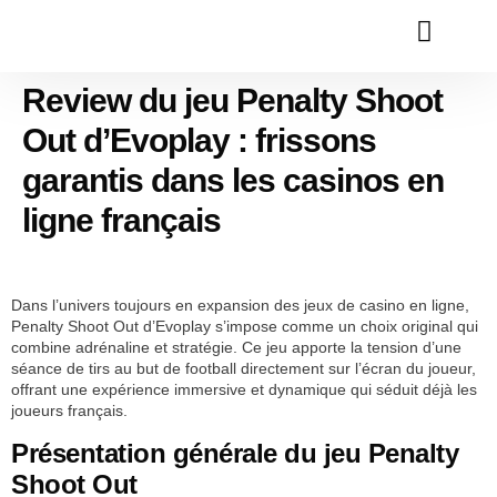
COMPANIES & SE
CONTACT US
Review du jeu Penalty Shoot
Out d’Evoplay : frissons
garantis dans les casinos en
ligne français
Dans l’univers toujours en expansion des jeux de casino en ligne,
Penalty Shoot Out d’Evoplay s’impose comme un choix original qui
combine adrénaline et stratégie. Ce jeu apporte la tension d’une
séance de tirs au but de football directement sur l’écran du joueur,
offrant une expérience immersive et dynamique qui séduit déjà les
joueurs français.
Présentation générale du jeu Penalty
Shoot Out