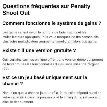
Questions fréquentes sur Penalty
Shoot Out
Comment fonctionne le système de gains ?
Les gains varient selon le nombre de buts inscrits et les
multiplicateurs appliqués; Plus vous marquez de tirs consécutifs,
plus votre multiplicateur augmente, améliorant alors vos gains.
Existe-t-il une version gratuite ?
Oui, certains casinos en ligne offrent une version démo qui permet
de tester toutes les fonctionnalités du jeu sans miser de l’argent
réel.
Est-ce un jeu basé uniquement sur la
chance ?
Non, bien que la chance joue un rôle, la réussite dépend aussi de
votre capacité à gérer la puissance et le timing du tir, influençant
ainsi le dénouement.