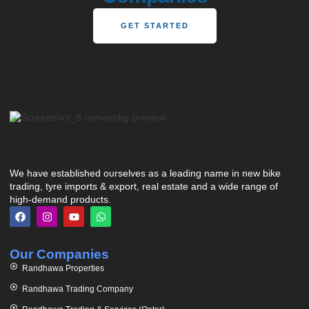
GET STARTED
We have established ourselves as a leading name in new bike
trading, tyre imports & export, real estate and a wide range of
high-demand products.
Our Companies
Randhawa Properties
Randhawa Trading Company