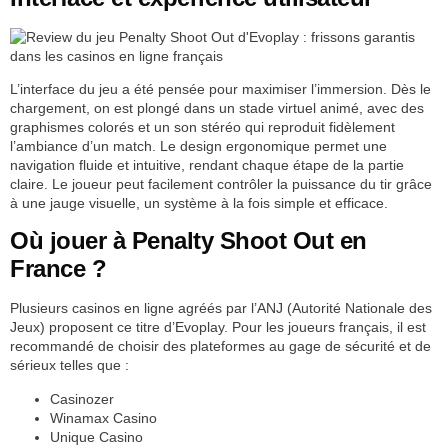
L’interface du jeu a été pensée pour maximiser l’immersion. Dès le
chargement, on est plongé dans un stade virtuel animé, avec des
graphismes colorés et un son stéréo qui reproduit fidèlement
l’ambiance d’un match. Le design ergonomique permet une
navigation fluide et intuitive, rendant chaque étape de la partie
claire. Le joueur peut facilement contrôler la puissance du tir grâce
à une jauge visuelle, un système à la fois simple et efficace.
Où jouer à Penalty Shoot Out en
France ?
Plusieurs casinos en ligne agréés par l’ANJ (Autorité Nationale des
Jeux) proposent ce titre d’Evoplay. Pour les joueurs français, il est
recommandé de choisir des plateformes au gage de sécurité et de
sérieux telles que :
Casinozer
Winamax Casino
Unique Casino