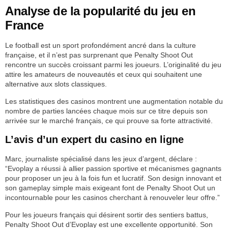
Analyse de la popularité du jeu en
France
Le football est un sport profondément ancré dans la culture
française, et il n’est pas surprenant que Penalty Shoot Out
rencontre un succès croissant parmi les joueurs. L’originalité du jeu
attire les amateurs de nouveautés et ceux qui souhaitent une
alternative aux slots classiques.
Les statistiques des casinos montrent une augmentation notable du
nombre de parties lancées chaque mois sur ce titre depuis son
arrivée sur le marché français, ce qui prouve sa forte attractivité.
L’avis d’un expert du casino en ligne
Marc, journaliste spécialisé dans les jeux d’argent, déclare :
“Evoplay a réussi à allier passion sportive et mécanismes gagnants
pour proposer un jeu à la fois fun et lucratif. Son design innovant et
son gameplay simple mais exigeant font de Penalty Shoot Out un
incontournable pour les casinos cherchant à renouveler leur offre.”
Pour les joueurs français qui désirent sortir des sentiers battus,
Penalty Shoot Out d’Evoplay est une excellente opportunité. Son