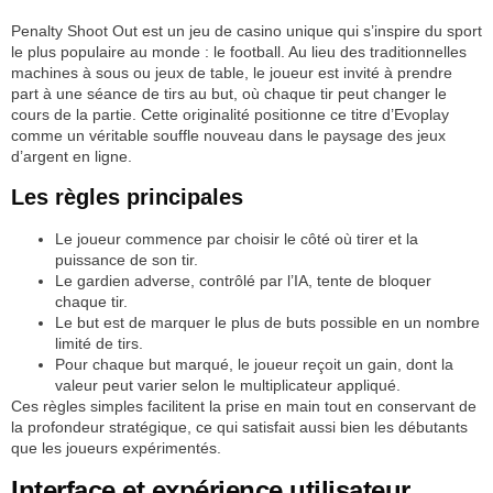
Penalty Shoot Out est un jeu de casino unique qui s’inspire du sport
le plus populaire au monde : le football. Au lieu des traditionnelles
machines à sous ou jeux de table, le joueur est invité à prendre
part à une séance de tirs au but, où chaque tir peut changer le
cours de la partie. Cette originalité positionne ce titre d’Evoplay
comme un véritable souffle nouveau dans le paysage des jeux
d’argent en ligne.
Les règles principales
Le joueur commence par choisir le côté où tirer et la
puissance de son tir.
Le gardien adverse, contrôlé par l’IA, tente de bloquer
chaque tir.
Le but est de marquer le plus de buts possible en un nombre
limité de tirs.
Pour chaque but marqué, le joueur reçoit un gain, dont la
valeur peut varier selon le multiplicateur appliqué.
Ces règles simples facilitent la prise en main tout en conservant de
la profondeur stratégique, ce qui satisfait aussi bien les débutants
que les joueurs expérimentés.
Interface et expérience utilisateur