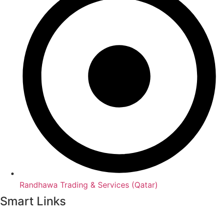
Randhawa Trading & Services (Qatar)
Smart Links