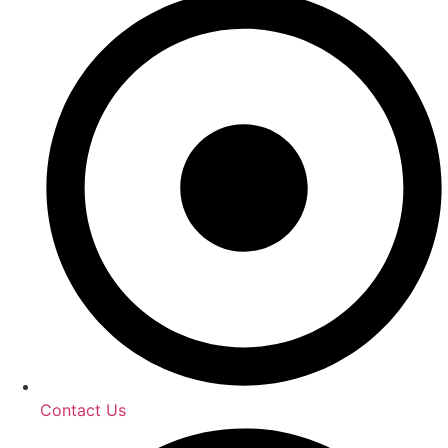
Contact Us