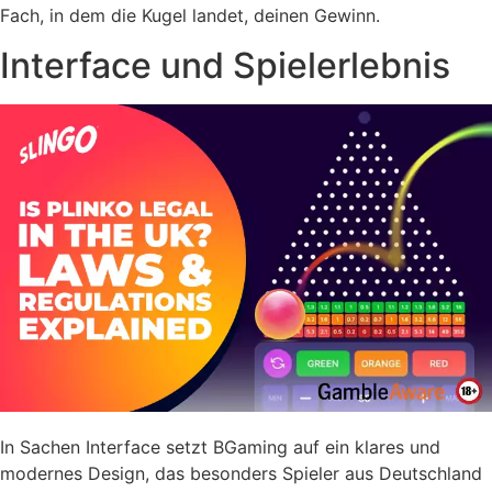
Fach, in dem die Kugel landet, deinen Gewinn.
Interface und Spielerlebnis
In Sachen Interface setzt BGaming auf ein klares und
modernes Design, das besonders Spieler aus Deutschland