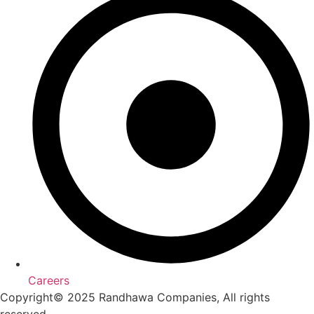
Careers
Copyright© 2025 Randhawa Companies, All rights