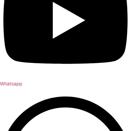
Whatsapp