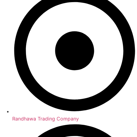
Randhawa Trading Company